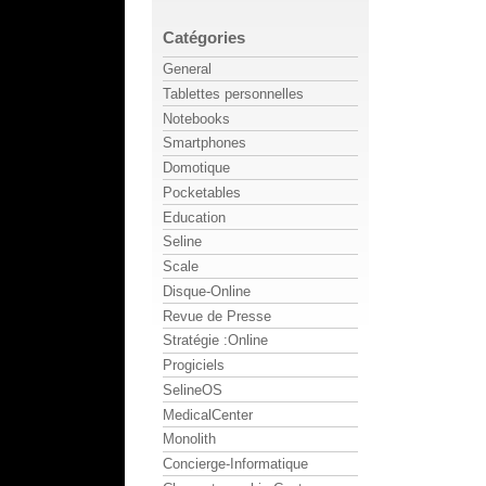
Catégories
General
Tablettes personnelles
Notebooks
Smartphones
Domotique
Pocketables
Education
Seline
Scale
Disque-Online
Revue de Presse
Stratégie :Online
Progiciels
SelineOS
MedicalCenter
Monolith
Concierge-Informatique