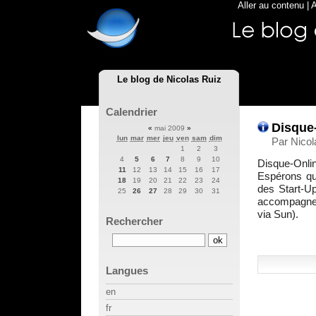
Aller au contenu
|
A
Le blog de Nicolas Ruiz
Calendrier
Disque-
«
mai 2009
»
lun
mar
mer
jeu
ven
sam
dim
Par Nicol
1
2
3
4
5
6
7
8
9
10
Disque-Onlin
11
12
13
14
15
16
17
Espérons que
18
19
20
21
22
23
24
des Start-Up
25
26
27
28
29
30
31
accompagnem
via Sun).
Rechercher
Langues
en
fr