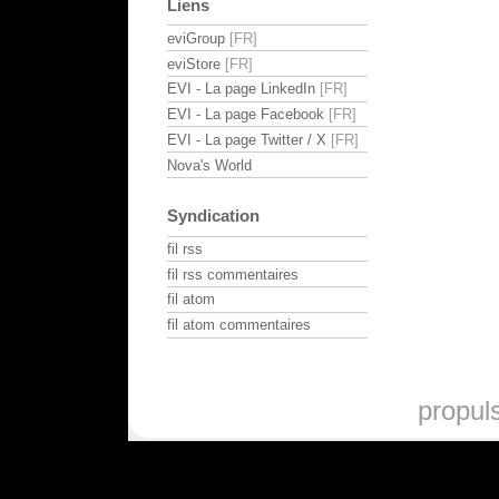
Liens
eviGroup
eviStore
EVI - La page LinkedIn
EVI - La page Facebook
EVI - La page Twitter / X
Nova's World
Syndication
fil rss
fil rss commentaires
fil atom
fil atom commentaires
propul