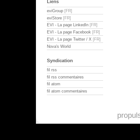
Liens
eviGroup
eviStore
EVI - La page LinkedIn
EVI - La page Facebook
EVI - La page Twitter / X
Nova's World
Syndication
fil rss
fil rss commentaires
fil atom
fil atom commentaires
propul