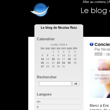
Aller au contenu
|
A
Le blog de Nicolas Ruiz
Calendrier
Concier
«
juillet 2009
»
lun
mar
mer
jeu
ven
sam
dim
Par Nicol
1
2
3
4
5
#656
::
rs
6
7
8
9
10
11
12
13
14
15
16
17
18
19
20
21
22
23
24
25
26
27
28
29
30
31
Rechercher
Langues
en
Merci à Eric
fr
service de 