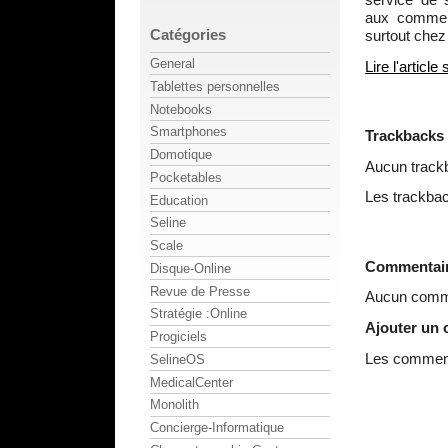
aux comment
Catégories
surtout chez
General
Lire l'articl
Tablettes personnelles
Notebooks
Smartphones
Trackbacks
Domotique
Aucun track
Pocketables
Les trackbac
Education
Seline
Scale
Commentai
Disque-Online
Revue de Presse
Aucun comme
Stratégie :Online
Ajouter un
Progiciels
Les commenta
SelineOS
MedicalCenter
Monolith
Concierge-Informatique