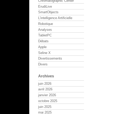
Chromatographic Center
ErudiLive
SmartObjects
L'intelligence Artificielle
Robotique
Analyses
TabletPC
Débats
Apple
Seline X
Divertissements
Divers
Archives
juin 2026
avril 2026
janvier 2026
octobre 2025
juin 2025
mai 2025