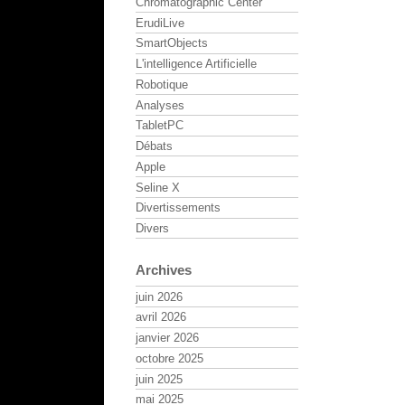
Chromatographic Center
ErudiLive
SmartObjects
L'intelligence Artificielle
Robotique
Analyses
TabletPC
Débats
Apple
Seline X
Divertissements
Divers
Archives
juin 2026
avril 2026
janvier 2026
octobre 2025
juin 2025
mai 2025