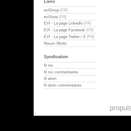
Liens
eviGroup
eviStore
EVI - La page LinkedIn
EVI - La page Facebook
EVI - La page Twitter / X
Nova's World
Syndication
fil rss
fil rss commentaires
fil atom
fil atom commentaires
propul