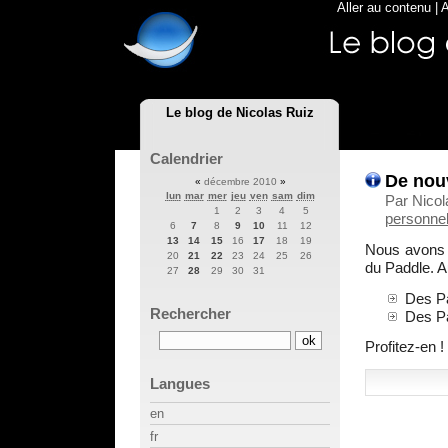
Aller au contenu
|
A
Le blog de Nicolas Ruiz
Calendrier
De nouv
«
décembre 2010
»
lun
mar
mer
jeu
ven
sam
dim
Par Nicol
1
2
3
4
5
personnel
6
7
8
9
10
11
12
13
14
15
16
17
18
19
Nous avons 
20
21
22
23
24
25
26
du Paddle. 
27
28
29
30
31
Des Pa
Rechercher
Des Pa
Profitez-en !
Langues
en
fr