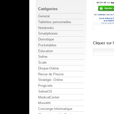
Catégories
General
Tablettes personnelles
Notebooks
Smartphones
Domotique
Cliquez sur l
Pocketables
Education
Seline
Scale
Disque-Online
Revue de Presse
Stratégie :Online
Progiciels
SelineOS
MedicalCenter
Monolith
Concierge-Informatique