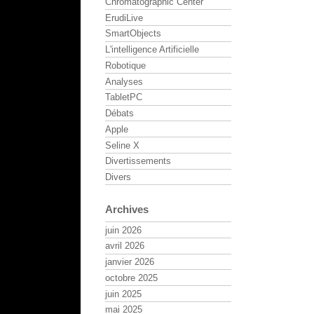
Chromatographic Center
ErudiLive
SmartObjects
L'intelligence Artificielle
Robotique
Analyses
TabletPC
Débats
Apple
Seline X
Divertissements
Divers
Archives
juin 2026
avril 2026
janvier 2026
octobre 2025
juin 2025
mai 2025