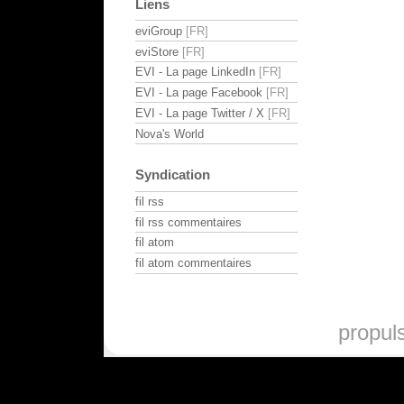
Liens
eviGroup
eviStore
EVI - La page LinkedIn
EVI - La page Facebook
EVI - La page Twitter / X
Nova's World
Syndication
fil rss
fil rss commentaires
fil atom
fil atom commentaires
propul