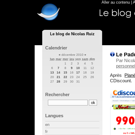
Aller au contenu
|
A
Le blog de Nicolas Ruiz
Calendrier
Le Pad
«
décembre 2010
»
lun
mar
mer
jeu
ven
sam
dim
Par Nico
1
2
3
4
5
personnel
6
7
8
9
10
11
12
13
14
15
16
17
18
19
Après
Planè
20
21
22
23
24
25
26
CDiscount.
27
28
29
30
31
Rechercher
Langues
en
fr