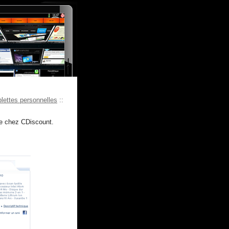
lettes personnelles
::
te chez CDiscount.