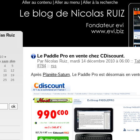
Aller au contenu
|
Aller au menu
|
Aller à la recherche
las Ruiz
Le Paddle Pro en vente chez CDiscount.
010
»
Par Nicolas Ruiz, mardi 14 décembre 2010 à 06:00
::
Tab
n
sam
dim
#784
::
rss
4
5
11
12
Après
Planète-Saturn
, Le Paddle Pro est désormais en ven
18
19
25
26