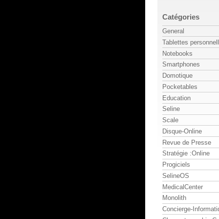
Catégories
General
Tablettes personnel
Notebooks
Smartphones
Domotique
Pocketables
Education
Seline
Scale
Disque-Online
Revue de Presse
Stratégie :Online
Progiciels
SelineOS
MedicalCenter
Monolith
Concierge-Informati