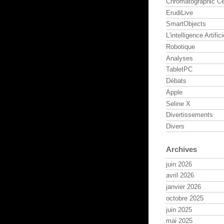
Chromatographic Ce
ErudiLive
SmartObjects
L'intelligence Artifici
Robotique
Analyses
TabletPC
Débats
Apple
Seline X
Divertissements
Divers
Archives
juin 2026
avril 2026
janvier 2026
octobre 2025
juin 2025
mai 2025