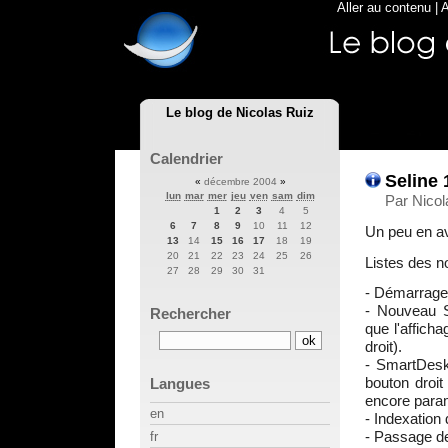
Aller au contenu
|
A
Le blog de Nicolas Ruiz
Calendrier
Seline 
«
décembre 2004
»
lun
mar
mer
jeu
ven
sam
dim
Par Nico
1
2
3
4
5
6
7
8
9
10
11
12
Un peu en av
13
14
15
16
17
18
19
20
21
22
23
24
25
26
Listes des n
27
28
29
30
31
- Démarrage 
- Nouveau S
Rechercher
que l'affich
droit).
- SmartDeskt
bouton droit
Langues
encore para
en
- Indexation
- Passage de 
fr