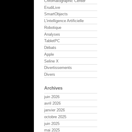
Chromatographic Center
ErudiLive
SmartObjects
L'intelligence Artificielle
Robotique
Analyses
TabletPC
Débats
Apple
Seline X
Divertissements
Divers
Archives
juin 2026
avril 2026
janvier 2026
octobre 2025
juin 2025
mai 2025