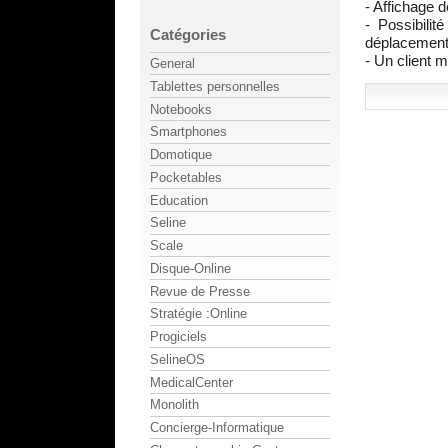
- Affichage 
- Possibilit
Catégories
déplacement. 
- Un client m
General
Tablettes personnelles
Notebooks
Smartphones
Domotique
Pocketables
Education
Seline
Scale
Disque-Online
Revue de Presse
Stratégie :Online
Progiciels
SelineOS
MedicalCenter
Monolith
Concierge-Informatique