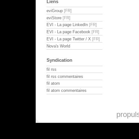
Liens
eviGroup
eviStore
EVI - La page LinkedIn
EVI - La page Facebook
EVI - La page Twitter / X
Nova's World
Syndication
fil rss
fil rss commentaires
fil atom
fil atom commentaires
propul