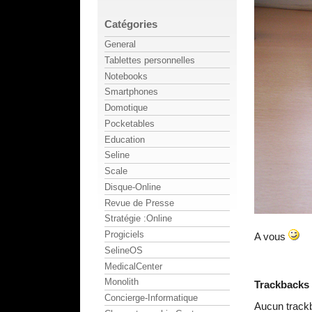
Catégories
General
Tablettes personnelles
Notebooks
Smartphones
Domotique
Pocketables
Education
Seline
Scale
Disque-Online
Revue de Presse
Stratégie :Online
Progiciels
A vous
SelineOS
MedicalCenter
Monolith
Trackbacks
Concierge-Informatique
Aucun track