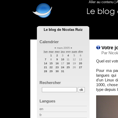
Aller au contenu
|
A
Le blog de Nicolas Ruiz
Calendrier
Votre j
«
mars 2005
»
lun
mar
mer
jeu
ven
sam
dim
Par Nicol
1
2
3
4
5
6
7
8
9
10
11
12
13
Quel est vot
14
15
16
17
18
19
20
21
22
23
24
25
26
27
Pour ma par
28
29
30
31
langues qui t
d'un Linux d
Rechercher
1000, chose 
type depuis 
Langues
en
fr