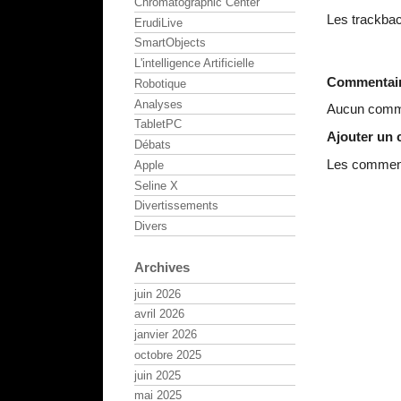
Chromatographic Center
Les trackbac
ErudiLive
SmartObjects
L'intelligence Artificielle
Commentai
Robotique
Analyses
Aucun comme
TabletPC
Ajouter un
Débats
Les commenta
Apple
Seline X
Divertissements
Divers
Archives
juin 2026
avril 2026
janvier 2026
octobre 2025
juin 2025
mai 2025