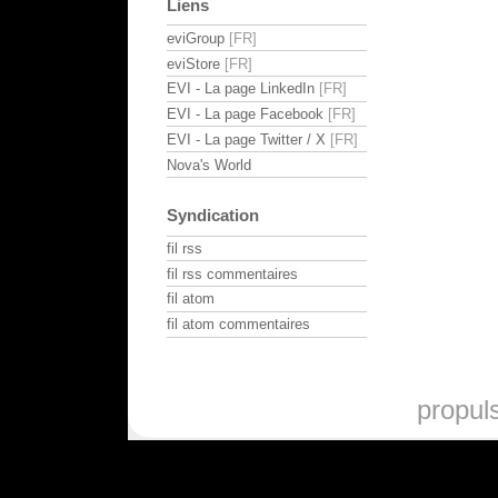
Liens
eviGroup
eviStore
EVI - La page LinkedIn
EVI - La page Facebook
EVI - La page Twitter / X
Nova's World
Syndication
fil rss
fil rss commentaires
fil atom
fil atom commentaires
propul