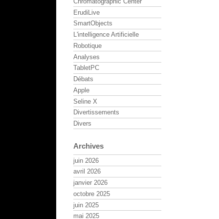
Chromatographic Center
ErudiLive
SmartObjects
L'intelligence Artificielle
Robotique
Analyses
TabletPC
Débats
Apple
Seline X
Divertissements
Divers
Archives
juin 2026
avril 2026
janvier 2026
octobre 2025
juin 2025
mai 2025