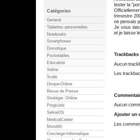
tester la "por
Officielleme
Catégories
trimestre 20
General
ne pensais p
Je vous lai
Tablettes personnelles
et je laisse l
Notebooks
Smartphones
Domotique
Trackbacks
Pocketables
Education
Aucun track
Seline
Les trackbac
Scale
Disque-Online
Revue de Presse
Commentai
Stratégie :Online
Aucun comme
Progiciels
SelineOS
Ajouter un
MedicalCenter
Les commenta
Monolith
Concierge-Informatique