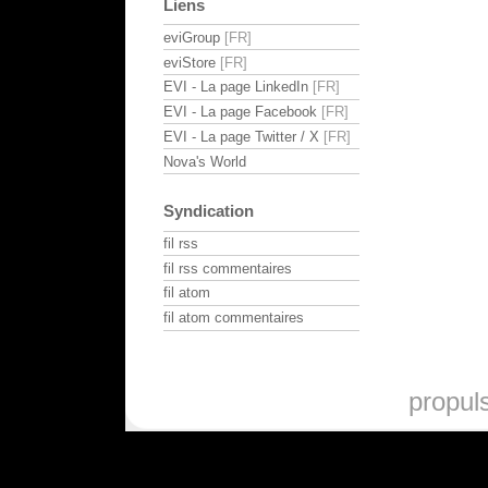
Liens
eviGroup
eviStore
EVI - La page LinkedIn
EVI - La page Facebook
EVI - La page Twitter / X
Nova's World
Syndication
fil rss
fil rss commentaires
fil atom
fil atom commentaires
propul