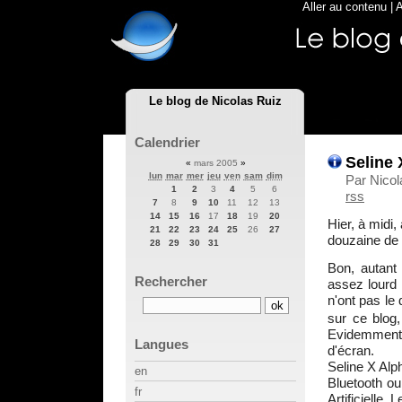
Aller au contenu
|
A
Le blog de Nicolas Ruiz
Calendrier
Seline 
«
mars 2005
»
lun
mar
mer
jeu
ven
sam
dim
Par Nicol
1
2
3
4
5
6
rss
7
8
9
10
11
12
13
14
15
16
17
18
19
20
Hier, à midi,
21
22
23
24
25
26
27
douzaine de 
28
29
30
31
Bon, autant
Rechercher
assez lourd 
n'ont pas le 
sur ce blog,
Evidemment, 
Langues
d'écran.
Seline X Alp
en
Bluetooth ou
fr
Artificielle.