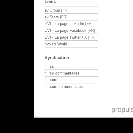
Liens
eviGroup
eviStore
EVI - La page LinkedIn
EVI - La page Facebook
EVI - La page Twitter / X
Nova's World
Syndication
fil rss
fil rss commentaires
fil atom
fil atom commentaires
propul