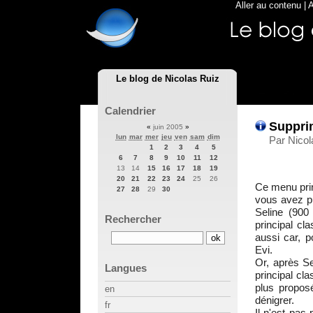
Aller au contenu
|
A
Le blog de Nicolas Ruiz
Calendrier
Supprim
«
juin 2005
»
lun
mar
mer
jeu
ven
sam
dim
Par Nicol
1
2
3
4
5
6
7
8
9
10
11
12
13
14
15
16
17
18
19
20
21
22
23
24
25
26
Ce menu prin
27
28
29
30
vous avez pu
Seline (900 
Rechercher
principal cl
aussi car, p
Evi.
Or, après Se
Langues
principal cl
plus proposé
en
dénigrer.
fr
Il n'est pas