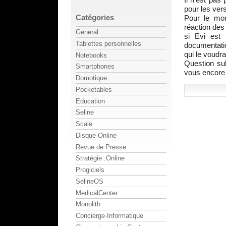
pour les ver
Catégories
Pour le mom
réaction des
General
si Evi est 
Tablettes personnelles
documentatio
qui le voudra
Notebooks
Question sub
Smartphones
vous encore 
Domotique
Pocketables
Education
Seline
Scale
Disque-Online
Revue de Presse
Stratégie :Online
Progiciels
SelineOS
MedicalCenter
Monolith
Concierge-Informatique