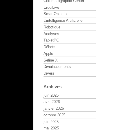
Chromatographic Center
ErudiLive
SmartObjects
L'intelligence Artificielle
Robotique
Analyses
TabletPC
Débats
Apple
Seline X
Divertissements
Divers
Archives
juin 2026
avril 2026
janvier 2026
octobre 2025
juin 2025
mai 2025