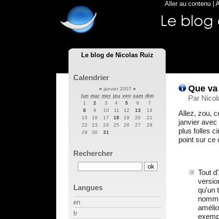
Aller au contenu
|
A
Le blog de Nicolas Ruiz
Calendrier
Que va 
«
janvier 2007
»
lun
mar
mer
jeu
ven
sam
dim
Par Nicol
1
2
3
4
5
6
7
8
9
10
11
12
13
14
Allez, zou,
15
16
17
18
19
20
21
janvier avec
22
23
24
25
26
27
28
plus folles c
29
30
31
point sur ce 
Rechercher
Tout d
versio
Langues
qu'un 
nommé 
en
amélio
fr
exemp