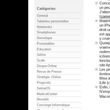
Concer
un peu
Catégories
J'atte
General
(
comme
Matéri
Tablettes personnelles
un iPh
Notebooks
droit 
Smartphones
est ap
Domotique
y croir
Quoiqu
Pocketables
vraime
Education
redéma
Seline
icônes
foncti
Scale
site Ap
Disque-Online
Les pe
Revue de Presse
livrée
Stratégie :Online
Mise à
iLife (
Progiciels
Enfin,
SelineOS
N'empê
MedicalCenter
Wacom
Monolith
Concierge-Informatique