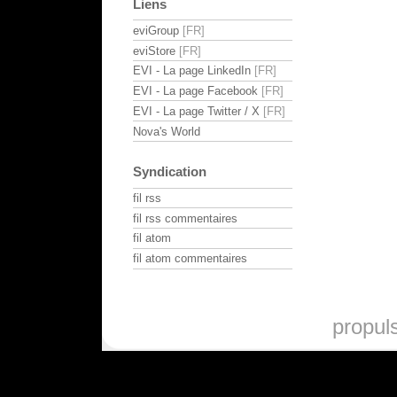
Liens
eviGroup
eviStore
EVI - La page LinkedIn
EVI - La page Facebook
EVI - La page Twitter / X
Nova's World
Syndication
fil rss
fil rss commentaires
fil atom
fil atom commentaires
propul