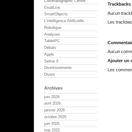
Chromatographic Center
Trackbacks
ErudiLive
Aucun track
SmartObjects
L'intelligence Artificielle
Les trackbac
Robotique
Analyses
TabletPC
Commentai
Débats
Aucun comme
Apple
Ajouter un
Seline X
Divertissements
Les commenta
Divers
Archives
juin 2026
avril 2026
janvier 2026
octobre 2025
juin 2025
mai 2025