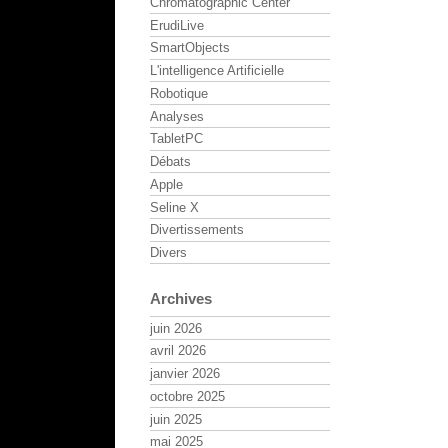
Chromatographic Center
ErudiLive
SmartObjects
L'intelligence Artificielle
Robotique
Analyses
TabletPC
Débats
Apple
Seline X
Divertissements
Divers
Archives
juin 2026
avril 2026
janvier 2026
octobre 2025
juin 2025
mai 2025