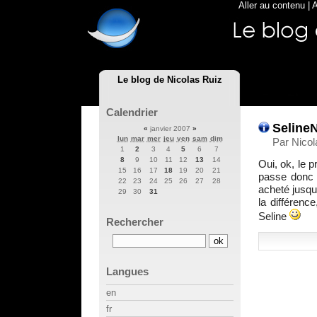
Aller au contenu
|
A
Le blog de Nicolas Ruiz
Calendrier
SelineN
«
janvier 2007
»
lun
mar
mer
jeu
ven
sam
dim
Par Nicol
1
2
3
4
5
6
7
8
9
10
11
12
13
14
Oui, ok, le 
15
16
17
18
19
20
21
passe donc 
22
23
24
25
26
27
28
acheté jusqu
29
30
31
la différenc
Seline
Rechercher
Langues
en
fr