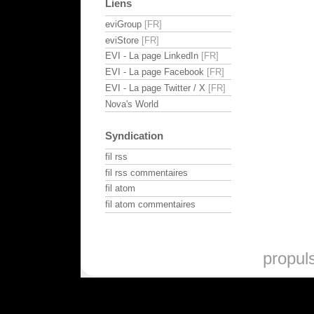
Liens
eviGroup
eviStore
EVI - La page LinkedIn
EVI - La page Facebook
EVI - La page Twitter / X
Nova's World
Syndication
fil rss
fil rss commentaires
fil atom
fil atom commentaires
propul