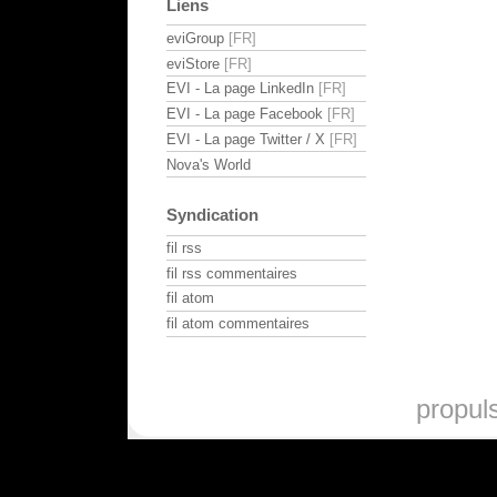
Liens
eviGroup
eviStore
EVI - La page LinkedIn
EVI - La page Facebook
EVI - La page Twitter / X
Nova's World
Syndication
fil rss
fil rss commentaires
fil atom
fil atom commentaires
propul