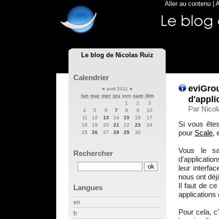
Aller au contenu
|
A
Le blog de Nicolas Ruiz
Calendrier
eviGro
«
avril 2011
»
lun
mar
mer
jeu
ven
sam
dim
d'appli
1
2
3
Par Nicol
4
5
6
7
8
9
10
11
12
13
14
15
16
17
Si vous êtes
18
19
20
21
22
23
24
pour
Scale
, 
25
26
27
28
29
30
Vous le sa
Rechercher
d'applicatio
leur interfac
nous ont déj
Il faut de c
Langues
applications
en
Pour cela, c
fr