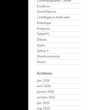
Chromatographic Center
ErudiLive
SmartObjects
L'intelligence Artificielle
Robotique
Analyses
TabletPC
Débats
Apple
Seline X
Divertissements
Divers
Archives
juin 2026
avril 2026
janvier 2026
octobre 2025
juin 2025
mai 2025