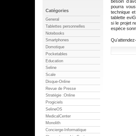
besoin d'av
pourra vous
Catégories
technique et
tablette ev
General
si le projet 
Tablettes personnelles
espèce sonna
Notebooks
Qu'attendez
Smartphones
Domotique
Pocketables
Education
Seline
Scale
Disque-Online
Revue de Presse
Stratégie :Online
Progiciels
SelineOS
MedicalCenter
Monolith
Concierge-Informatique