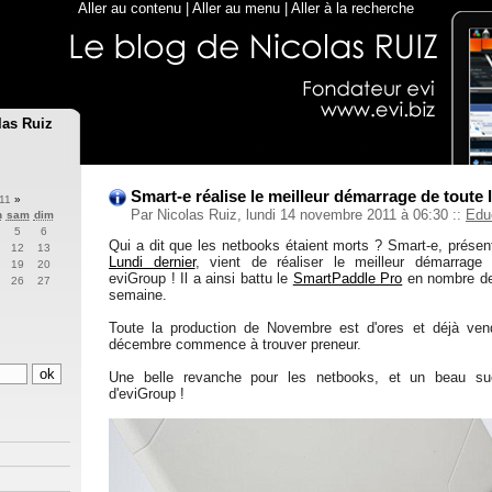
Aller au contenu
|
Aller au menu
|
Aller à la recherche
las Ruiz
Smart-e réalise le meilleur démarrage de toute l
011
»
Par Nicolas Ruiz, lundi 14 novembre 2011 à 06:30
::
Edu
n
sam
dim
5
6
Qui a dit que les netbooks étaient morts ? Smart-e, prése
12
13
Lundi dernier
, vient de réaliser le meilleur démarrage
19
20
eviGroup ! Il a ainsi battu le
SmartPaddle Pro
en nombre de 
26
27
semaine.
Toute la production de Novembre est d'ores et déjà ven
décembre commence à trouver preneur.
Une belle revanche pour les netbooks, et un beau su
d'eviGroup !