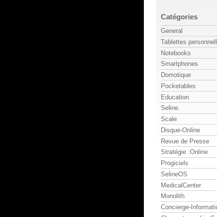
Catégories
General
Tablettes personnel
Notebooks
Smartphones
Domotique
Pocketables
Education
Seline
Scale
Disque-Online
Revue de Presse
Stratégie :Online
Progiciels
SelineOS
MedicalCenter
Monolith
Concierge-Informati