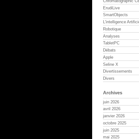
Chromatographic Ce
ErudiLive
SmartObjects
L'intelligence Artifici
Robotique
Analyses
TabletPC
Débats
Apple
Seline X
Divertissements
Divers
Archives
juin 2026
avril 2026
janvier 2026
octobre 2025
juin 2025
mai 2025