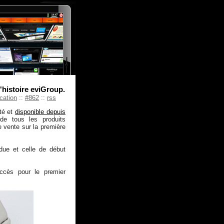
'histoire eviGroup.
cation
::
#862
::
rss
nté et
disponible depuis
 de tous les produits
vente sur la première
due et celle de début
ccès pour le premier