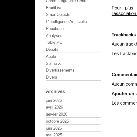
Chromatographic Center
Pour plus 
ErudiLive
l'associatio
SmartObjects
L'intelligence Artificielle
Robotique
Trackbacks
Analyses
TabletPC
Aucun track
Débats
Les trackbac
Apple
Seline X
Divertissements
Commentai
Divers
Aucun comme
Archives
Ajouter un
juin 2026
Les commenta
avril 2026
janvier 2026
octobre 2025
juin 2025
mai 2025