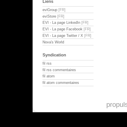
Liens
eviGroup
eviStore
EVI - La page LinkedIn
EVI - La page Facebook
EVI - La page Twitter / X
Nova's World
Syndication
fil rss
fil rss commentaires
fil atom
fil atom commentaires
propul