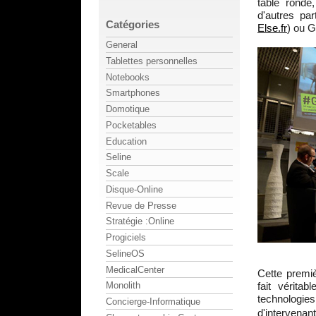
table ronde
d'autres pa
Catégories
Else.fr
) ou G
General
Tablettes personnelles
Notebooks
Smartphones
Domotique
Pocketables
Education
Seline
Scale
Disque-Online
Revue de Presse
Stratégie :Online
Progiciels
SelineOS
MedicalCenter
Cette premiè
fait vérita
Monolith
technologie
Concierge-Informatique
d'intervenan