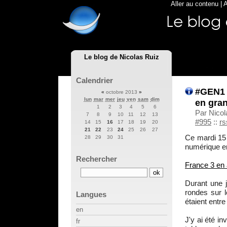
Aller au contenu
|
A
Le blog de Nicolas Ruiz
Calendrier
#GEN1 :
«
octobre 2013
»
lun
mar
mer
jeu
ven
sam
dim
en gran
1
2
3
4
5
6
Par Nicol
7
8
9
10
11
12
13
#995
::
rs
14
15
16
17
18
19
20
21
22
23
24
25
26
27
Ce mardi 15 
28
29
30
31
numérique en
Rechercher
France 3 en a
Durant une j
rondes sur 
Langues
étaient entre
en
J'y ai été in
fr