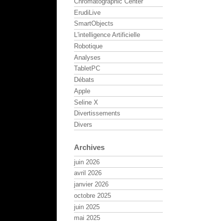
Chromatographic Center
ErudiLive
SmartObjects
L'intelligence Artificielle
Robotique
Analyses
TabletPC
Débats
Apple
Seline X
Divertissements
Divers
Archives
juin 2026
avril 2026
janvier 2026
octobre 2025
juin 2025
mai 2025