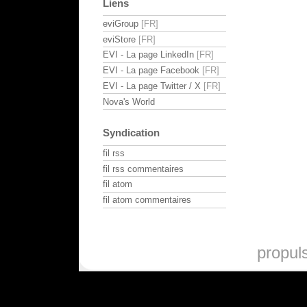
Liens
eviGroup
eviStore
EVI - La page LinkedIn
EVI - La page Facebook
EVI - La page Twitter / X
Nova's World
Syndication
fil rss
fil rss commentaires
fil atom
fil atom commentaires
propul