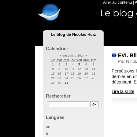
Aller au contenu
|
A
Le blog de Nicolas Ruiz
Calendrier
EVI. Bi
«
décembre 2014
»
lun
mar
mer
jeu
ven
sam
dim
Par Nico
1
2
3
4
5
6
7
8
9
10
11
12
13
14
Perpétuons l
15
16
17
18
19
20
21
dernier en d
22
23
24
25
26
27
28
détonnant. E
29
30
31
Lire la suite
Rechercher
Langues
en
fr