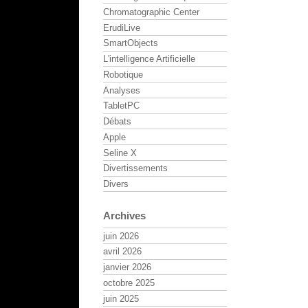
Chromatographic Center
ErudiLive
SmartObjects
L'intelligence Artificielle
Robotique
Analyses
TabletPC
Débats
Apple
Seline X
Divertissements
Divers
Archives
juin 2026
avril 2026
janvier 2026
octobre 2025
juin 2025