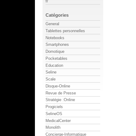
fr
Catégories
General
Tablettes personnelles
Notebooks
Smartphones
Domotique
Pocketables
Education
Seline
Scale
Disque-Online
Revue de Presse
Stratégie :Online
Progiciels
SelineOS
MedicalCenter
Monolith
Concierge-Informatique