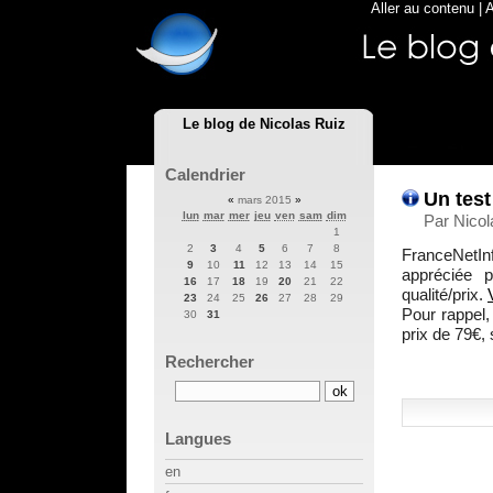
Aller au contenu
|
A
Le blog de Nicolas Ruiz
Calendrier
Un test
«
mars 2015
»
lun
mar
mer
jeu
ven
sam
dim
Par Nicol
1
2
3
4
5
6
7
8
FranceNetInf
9
10
11
12
13
14
15
appréciée p
16
17
18
19
20
21
22
qualité/prix.
23
24
25
26
27
28
29
Pour rappel,
30
31
prix de 79€,
Rechercher
Langues
en