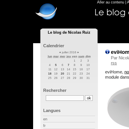
Aller au contenu
|
A
Le blog de Nicolas Ruiz
Calendrier
eviHome
«
juillet 2016
»
lun
mar
mer
jeu
ven
sam
dim
Par Nicol
1
2
3
rss
4
5
6
7
8
9
10
11
12
13
14
15
16
17
eviHome,
no
18
19
20
21
22
23
24
module dans 
25
26
27
28
29
30
31
Rechercher
Langues
en
fr