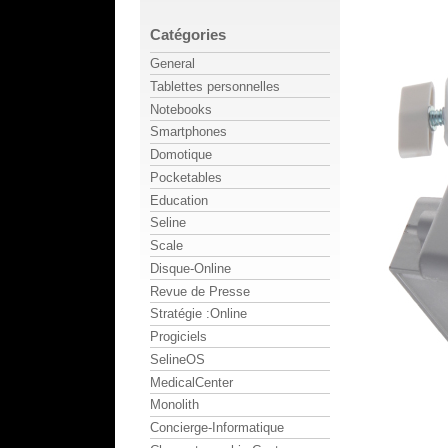
Catégories
General
Tablettes personnelles
Notebooks
Smartphones
Domotique
Pocketables
Education
Seline
Scale
Disque-Online
Revue de Presse
Stratégie :Online
Progiciels
SelineOS
MedicalCenter
Monolith
Concierge-Informatique