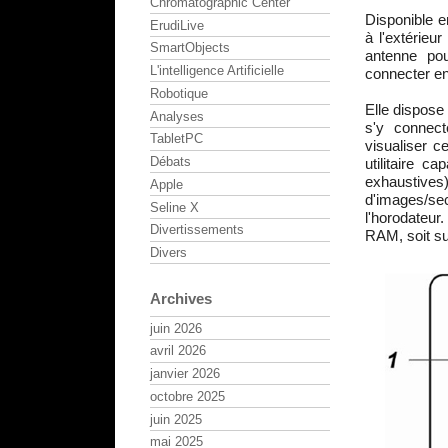
Chromatographic Center
Disponible e
ErudiLive
à l'extérieu
SmartObjects
antenne po
L'intelligence Artificielle
connecter en
Robotique
Elle dispose 
Analyses
s'y connect
TabletPC
visualiser c
Débats
utilitaire c
exhaustives
Apple
d'images/se
Seline X
l'horodateur
Divertissements
RAM, soit su
Divers
Archives
juin 2026
avril 2026
janvier 2026
octobre 2025
juin 2025
mai 2025