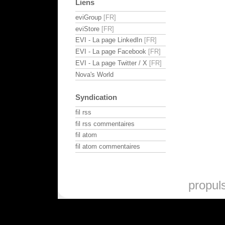
Liens
eviGroup
eviStore
EVI - La page LinkedIn
EVI - La page Facebook
EVI - La page Twitter / X
Nova's World
Syndication
fil rss
fil rss commentaires
fil atom
fil atom commentaires
propul