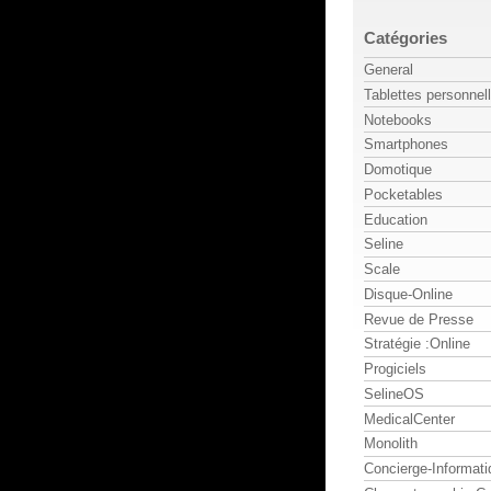
Catégories
General
Tablettes personnel
Notebooks
Smartphones
Domotique
Pocketables
Education
Seline
Scale
Disque-Online
Revue de Presse
Stratégie :Online
Progiciels
SelineOS
MedicalCenter
Monolith
Concierge-Informati