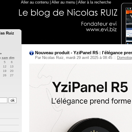
Aller au contenu
|
Aller au menu
|
Aller à la recherche
las Ruiz
Nouveau produit - YziPanel R5 : l’élégance pre
»
Par Nicolas Ruiz, mardi 29 avril 2025 à 08:45
::
Domotiq
n
sam
dim
5
6
12
13
19
20
26
27