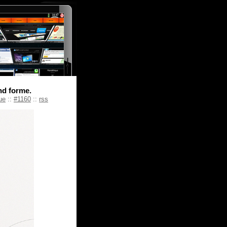
nd forme.
ue
::
#1160
::
rss