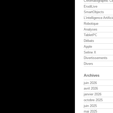
Chromatographic Ce
ErudiLive
SmartObjects
L'intelligence Artifici
Robotique
Analyses
TabletPC
Débats
Apple
Seline X
Divertissements
Divers
Archives
juin 2026
avril 2026
janvier 2026
octobre 2025
juin 2025
mai 2025