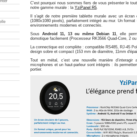
nter
C’est pourquoi nous sommes fiers de vous présenter le tout
notre gamme murale : la
YziPanel R5
.
Il s'agit de notre première tablette murale avec un écran 
(1080x1080 pixels), parfaitement intégré au mur. Un format
elle
environnements modernes et connectés.
Sous
Android 11, 13 ou même Debian 11
, elle per
domotique facilement (Processeur RK3566 Quad-Core, 2 o
La connectique est complète : compatible RS485, RJ-45 PoE
design sobre et compact (153 mm de diamètre, 11mm d'épai
Tout en métal, c’est une nouvelle manière d’interagir
microphones et un haut-parleur sont intégrés : ils permetten
portier.