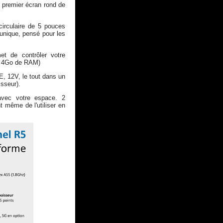
 premier écran rond de
circulaire de 5 pouces
 unique, pensé pour les
met de contrôler votre
u 4Go de RAM)
, 12V, le tout dans un
sseur).
 avec votre espace. 2
t même de l'utiliser en