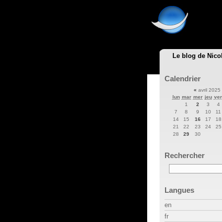
Le blog de Nico
Calendrier
«
avril 2025
lun
mar
mer
jeu
ve
1
2
3
4
7
8
9
10
11
14
15
16
17
18
21
22
23
24
25
28
29
30
Rechercher
Langues
en
fr