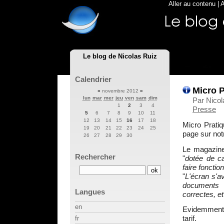
Aller au contenu
|
A
Le blog de Nicolas Ruiz
Calendrier
Micro P
«
novembre 2012
»
lun
mar
mer
jeu
ven
sam
dim
Par Nicol
1
2
3
4
Presse
5
6
7
8
9
10
11
12
13
14
15
16
17
18
Micro Prati
19
20
21
22
23
24
25
page sur not
26
27
28
29
30
Le magazine 
Rechercher
"
dotée de ca
faire foncti
"
L'écran s'av
documents 
Langues
correctes, e
en
Evidemment, 
tarif.
fr