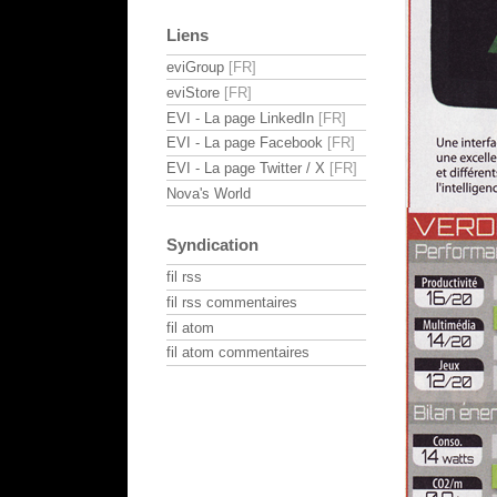
Liens
eviGroup
eviStore
EVI - La page LinkedIn
EVI - La page Facebook
EVI - La page Twitter / X
Nova's World
Syndication
fil rss
fil rss commentaires
fil atom
fil atom commentaires