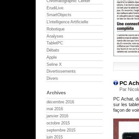
Chromatographic Center
ErudiLive
SmartObjects
L'intelligence Artificielle
Robotique
Analyses
TabletPC
Débats
Apple
Seline X
Divertissements
Divers
PC Acha
Par Nicol
Archives
PC Achat, d
décembre 2016
sur les tabl
mai 2016
façon de voir
janvier 2016
octobre 2015
septembre 2015
juin 2015