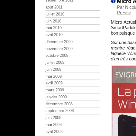
Micro A
septembre 2011
Par Nicol
août 2011
Presse
juillet 2010
juin 2010
Micro Actue
SmartPaddl
mai 2010
bon puisque 
avril 2010
décembre 2009
Sur une base 
montre réact
novembre 2009
laquelle Win
octobre 2009
d'un très bo
juillet 2009
juin 2009
mai 2009
avril 2009
mars 2009
janvier 2009
décembre 2008
septembre 2008
juin 2008
mai 2008
avril 2008