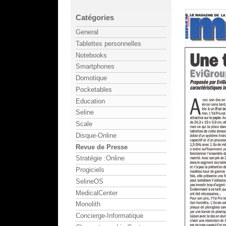
Catégories
General
Tablettes personnelles
Notebooks
Smartphones
Domotique
Pocketables
Education
Seline
Scale
Disque-Online
Revue de Presse
Stratégie :Online
Progiciels
SelineOS
MedicalCenter
Monolith
Concierge-Informatique