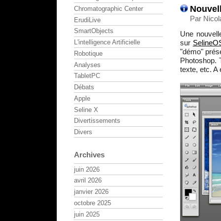
Nouvell
Chromatographic Center
Par Nicol
ErudiLive
SmartObjects
Une nouvelle
L'intelligence Artificielle
sur
SelineO
"démo" prése
Robotique
Photoshop. T
Analyses
texte, etc. 
TabletPC
Débats
Apple
Seline X
Divertissements
Divers
Archives
juin 2026
avril 2026
janvier 2026
octobre 2025
juin 2025