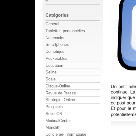
fr
Catégories
General
Tablettes personnelles
Notebooks
Smartphones
Domotique
Pocketables
Education
Seline
Scale
Un petit bil
Disque-Online
continue. La
Revue de Presse
indiquer que
Stratégie :Online
ce post
pour 
Progiciels
Et pour le m
SelineOS
potentiellem
MedicalCenter
Monolith
Concierge-Informatique