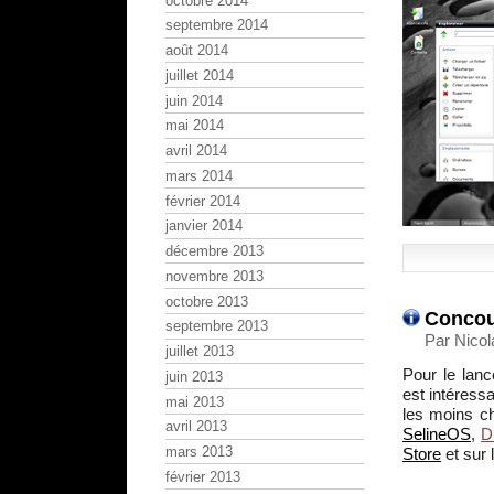
octobre 2014
septembre 2014
août 2014
juillet 2014
juin 2014
mai 2014
avril 2014
mars 2014
février 2014
janvier 2014
décembre 2013
novembre 2013
octobre 2013
Concou
septembre 2013
Par Nicol
juillet 2013
Pour le lan
juin 2013
est intéressa
mai 2013
les moins c
avril 2013
SelineOS
,
D
mars 2013
Store
et sur 
février 2013