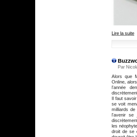
Lire la suite
Buzzwor
Par Nico
Alors que M
Online, alor
l'année de
discrètement
Il faut savo
se voit mena
milliards de
l'avenir se
discrètement
les néophyt
droit de se
devrait être