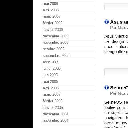
mai 2006
avril 2006
mars 2006
Asus an
février 2006
Par Nicol
janvier 2006
Asus vient d
décembre 2005
Le design 
novembre 2005
spécificati
octobre 2005
s'engouffre 
septembre 2005
août 2005
juillet 2005
juin 2005
mai 2005
SelineO
avril 2005
Par Nicol
mars 2005
février 2005
SelineOS
ser
foulée pour p
janvier 2005
ce sujet : c
décembre 2004
navigateur I
novembre 2004
avez un navi
problème à u