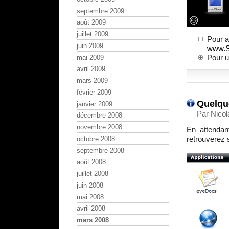
septembre 2009
août 2009
juillet 2009
Pour a
juin 2009
www.S
Pour u
mai 2009
avril 2009
mars 2009
février 2009
Quelque
janvier 2009
Par Nico
décembre 2008
novembre 2008
En attendan
retrouverez
octobre 2008
septembre 2008
août 2008
juillet 2008
juin 2008
mai 2008
avril 2008
mars 2008