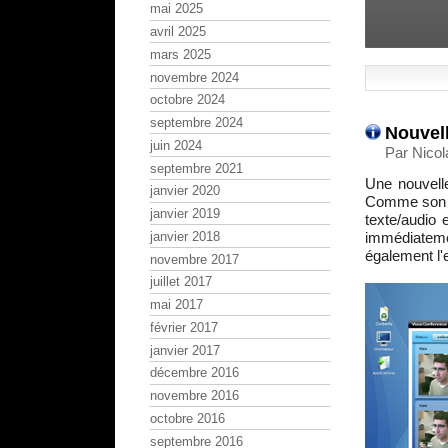
mai 2025
avril 2025
mars 2025
novembre 2024
octobre 2024
septembre 2024
Nouvell
juin 2024
Par Nicol
septembre 2021
Une nouvelle
janvier 2020
Comme son no
janvier 2019
texte/audio 
janvier 2018
immédiatemen
également l'
novembre 2017
juillet 2017
mai 2017
février 2017
janvier 2017
décembre 2016
novembre 2016
octobre 2016
septembre 2016