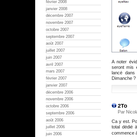
février 2008
janvier 2008
décembre 2007
novembre 2007
octobre 2007
septembre 2007
août 2007
juillet 2007
juin 2007
A noter évi
avril 2007
seront mis 
mars 2007
lancé dans 
Dimanche ?
février 2007
janvier 2007
décembre 2006
novembre 2006
2To
octobre 2006
Par Nico
septembre 2006
août 2006
Ca y est. P
total dédié 
juillet 2006
commence à 
juin 2006