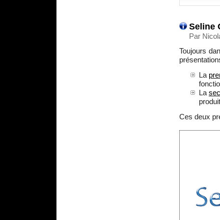
Seline 
Par Nicol
Toujours dan
présentation
La
pre
fonctio
La
sec
produit
Ces deux pr