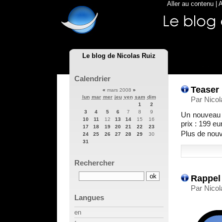
Aller au contenu
|
A
Le blog de Nicolas Ruiz
Calendrier
Teaser 
«
mars 2008
»
lun
mar
mer
jeu
ven
sam
dim
Par Nicol
1
2
3
4
5
6
7
8
9
Un nouveau M
10
11
12
13
14
15
16
prix : 199 eu
17
18
19
20
21
22
23
Plus de nouv
24
25
26
27
28
29
30
31
Rechercher
Rappel 
Par Nico
Langues
en