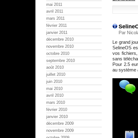
mai 2011
avril 2011
mars 2011
SelineO
février 2011
Par Nicol
janvier 2011
décembre 2010
Le grand jou
novembre 2010
SelineOS est
vos fichiers
octobre 2010
sans téléch
septembre 2010
Pour 2.5 eur
août 2010
au système 
juillet 2010
juin 2010
mai 2010
avril 2010
mars 2010
février 2010
janvier 2010
décembre 2009
novembre 2009
octobre 2009