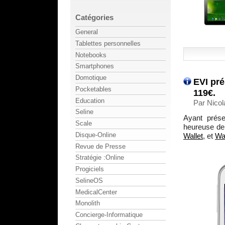
Catégories
General
Tablettes personnelles
Notebooks
Smartphones
Domotique
EVI pré
Pocketables
119€.
Education
Par Nicol
Seline
Ayant prés
Scale
heureuse de
Disque-Online
Wallet
, et
Wa
Revue de Presse
Stratégie :Online
Progiciels
SelineOS
MedicalCenter
Monolith
Concierge-Informatique