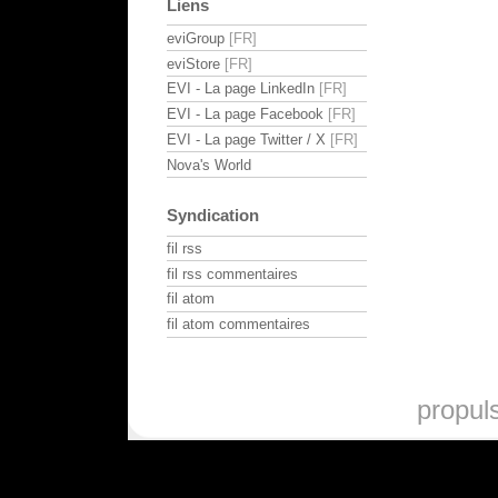
Liens
eviGroup
eviStore
EVI - La page LinkedIn
EVI - La page Facebook
EVI - La page Twitter / X
Nova's World
Syndication
fil rss
fil rss commentaires
fil atom
fil atom commentaires
propul