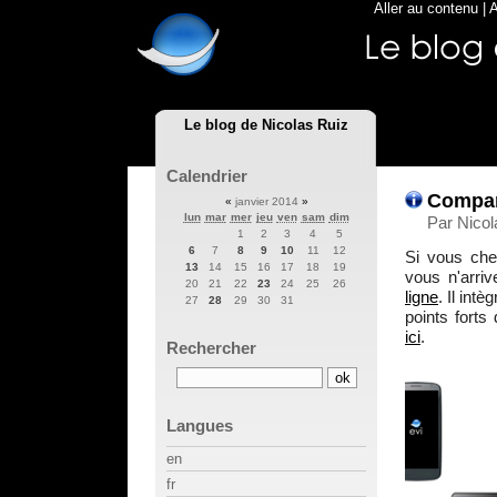
Aller au contenu
|
A
Le blog de Nicolas Ruiz
Calendrier
Compar
«
janvier 2014
»
lun
mar
mer
jeu
ven
sam
dim
Par Nicol
1
2
3
4
5
6
7
8
9
10
11
12
Si vous che
13
14
15
16
17
18
19
vous n'arri
20
21
22
23
24
25
26
ligne
. Il int
27
28
29
30
31
points fort
ici
.
Rechercher
Langues
en
fr