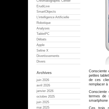
Chromatographic Center
ErudiLive
SmartObjects
L'intelligence Artificielle
Robotique
Analyses
TabletPC
Débats
Apple
Seline X
Divertissements
Divers
Consciente d
Archives
petites table
de ces clie
juin 2026
remplacer à l
avril 2026
janvier 2026
Consciente 
termes de s
octobre 2025
smartphone s
juin 2025
mai 2025
Ces trois 