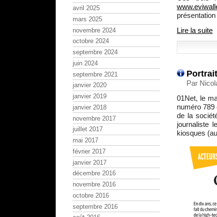
www.eviwall
avril 2025
présentation 
mars 2025
Lire la suite
novembre 2024
octobre 2024
septembre 2024
juin 2024
Portrai
septembre 2021
Par Nicol
janvier 2020
janvier 2019
01Net, le ma
numéro 789 d
janvier 2018
de la sociét
novembre 2017
journaliste
juillet 2017
kiosques (au
mai 2017
février 2017
janvier 2017
décembre 2016
novembre 2016
octobre 2016
septembre 2016