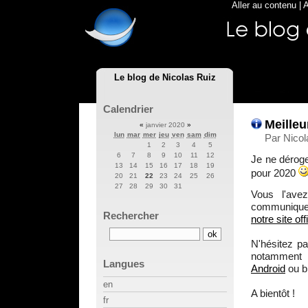
Aller au contenu
|
A
Le blog de Nicolas Ruiz
Calendrier
Meille
«
janvier 2020
»
lun
mar
mer
jeu
ven
sam
dim
Par Nicol
1
2
3
4
5
6
7
8
9
10
11
12
Je ne déroge
13
14
15
16
17
18
19
pour 2020
20
21
22
23
24
25
26
27
28
29
30
31
Vous l'ave
communiquer
Rechercher
notre site offi
N'hésitez pa
notammen
Langues
Android
ou b
en
A bientôt !
fr