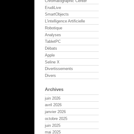
Chromatographic Center
ErudiLive
SmartObjects
L'intelligence Artificielle
Robotique
Analyses
TabletPC
Débats
Apple
Seline X
Divertissements
Divers
Archives
juin 2026
avril 2026
janvier 2026
octobre 2025
juin 2025
mai 2025