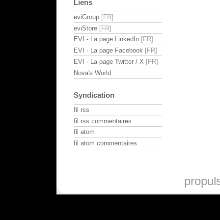
Liens
eviGroup
eviStore
EVI - La page LinkedIn
EVI - La page Facebook
EVI - La page Twitter / X
Nova's World
Syndication
fil rss
fil rss commentaires
fil atom
fil atom commentaires
propul