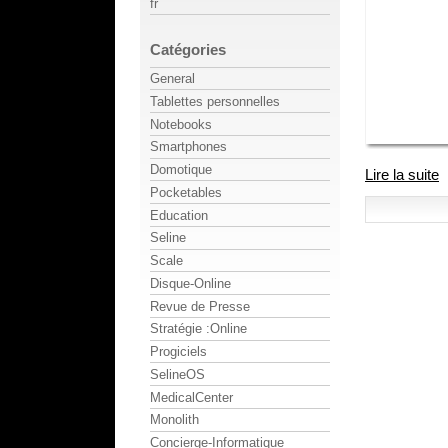
fr
Catégories
General
Tablettes personnelles
Notebooks
Smartphones
Domotique
Lire la suite
Pocketables
Education
Seline
Scale
Disque-Online
Revue de Presse
Stratégie :Online
Progiciels
SelineOS
MedicalCenter
Monolith
Concierge-Informatique