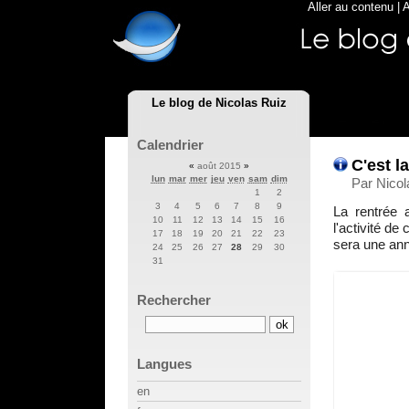
Aller au contenu
|
A
Le blog de Nicolas Ruiz
Calendrier
C'est la
«
août 2015
»
lun
mar
mer
jeu
ven
sam
dim
Par Nicol
1
2
3
4
5
6
7
8
9
La rentrée a
10
11
12
13
14
15
16
l'activité de
17
18
19
20
21
22
23
sera une an
24
25
26
27
28
29
30
31
Rechercher
Langues
en