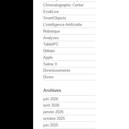
Chromatographic Center
ErudiLive
SmartObjects
L'intelligence Artificielle
Robotique
Analyses
TabletPC
Débats
Apple
Seline X
Divertissements
Divers
Archives
juin 2026
avril 2026
janvier 2026
octobre 2025
juin 2025