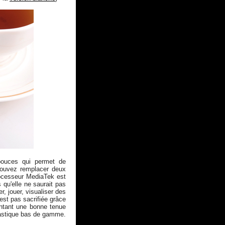
pouces qui permet de
ouvez remplacer deux
rocesseur MediaTek est
qu'elle ne saurait pas
er, jouer, visualiser des
est pas sacrifiée grâce
entant une bonne tenue
plastique bas de gamme.