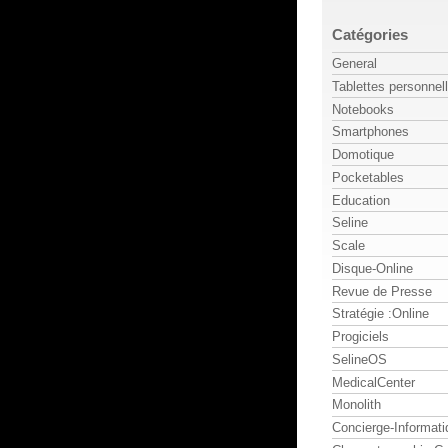
Catégories
General
Tablettes personnel
Notebooks
Smartphones
Domotique
Pocketables
Education
Seline
Scale
Disque-Online
Revue de Presse
Stratégie :Online
Progiciels
SelineOS
MedicalCenter
Monolith
Concierge-Informati