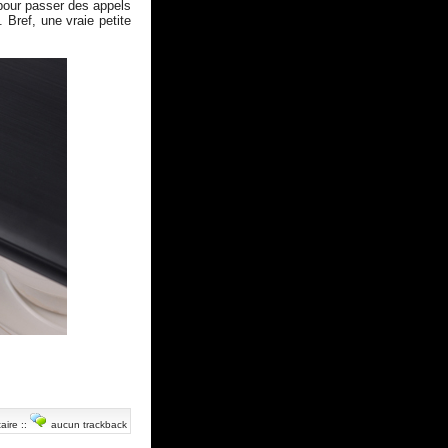
 pour passer des appels
 Bref, une vraie petite
aire
::
aucun trackback