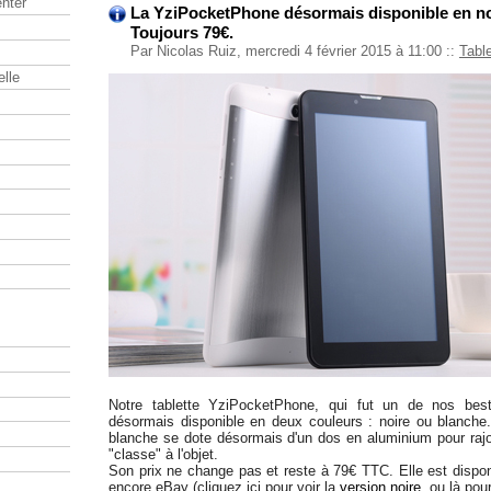
nter
La YziPocketPhone désormais disponible en no
Toujours 79€.
Par Nicolas Ruiz, mercredi 4 février 2015 à 11:00
::
Tabl
elle
Notre tablette YziPocketPhone, qui fut un de nos best
désormais disponible en deux couleurs : noire ou blanch
blanche se dote désormais d'un dos en aluminium pour raj
"classe" à l'objet.
Son prix ne change pas et reste à 79€ TTC. Elle est dispon
encore eBay (cliquez ici pour voir la
version noire
, ou là pou