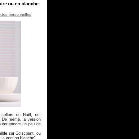
ire ou en blanche.
ettes personnelles
-sellers de Noël, est
e. De même, la version
outer encore un peu de
ible sur Cdiscount, ou
r la
version blanche
)