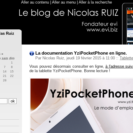
Aller au contenu
|
Aller au menu
|
Aller à la recherche
las Ruiz
La documentation YziPocketPhone en ligne.
5
»
Par Nicolas Ruiz, jeudi 19 février 2015 à 11:00
::
Tablett
n
sam
dim
1
Vous pouvez désormais consulter en ligne,
à l'adresse suiv
7
8
de la tablette YziPocketPhone. Bonne lecture !
14
15
21
22
28