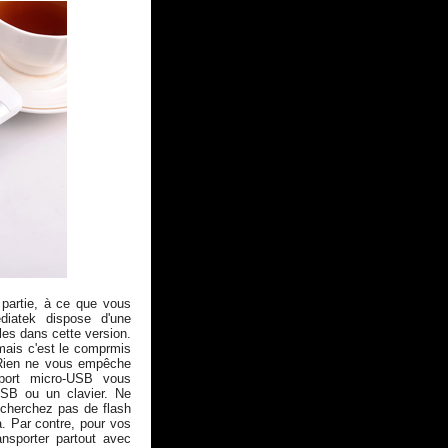
 partie, à ce que vous
diatek dispose d'une
es dans cette version.
mais c'est le comprmis
. Rien ne vous empêche
 port micro-USB vous
USB ou un clavier. Ne
 cherchez pas de flash
a. Par contre, pour vos
ransporter partout avec