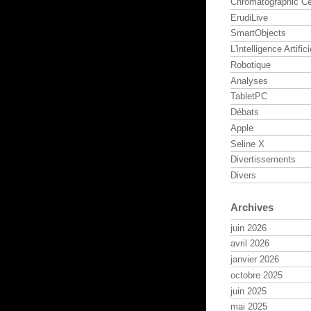
Chromatographic Ce
ErudiLive
SmartObjects
L'intelligence Artifici
Robotique
Analyses
TabletPC
Débats
Apple
Seline X
Divertissements
Divers
Archives
juin 2026
avril 2026
janvier 2026
octobre 2025
juin 2025
mai 2025