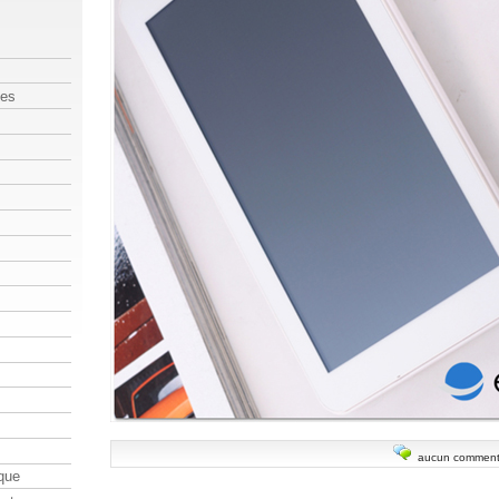
les
aucun comment
que