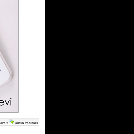
aire
::
aucun trackback