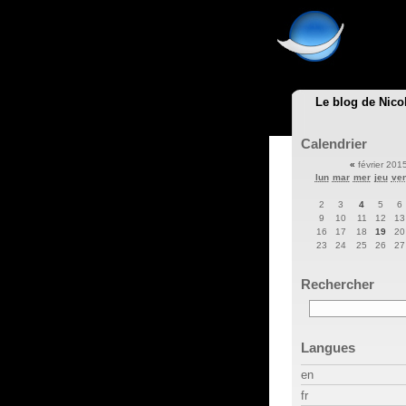
Le blog de Nico
Calendrier
«
février 201
lun
mar
mer
jeu
ve
2
3
4
5
6
9
10
11
12
13
16
17
18
19
20
23
24
25
26
27
Rechercher
Langues
en
fr