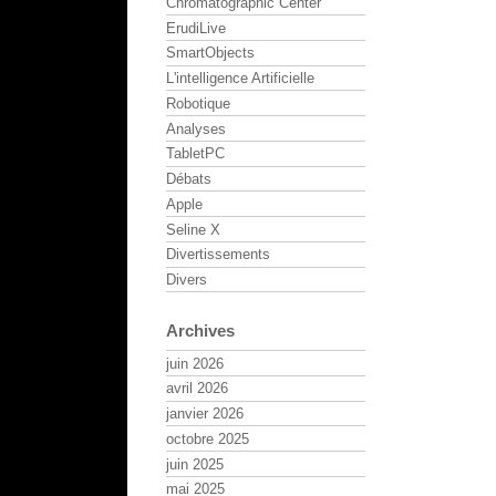
Chromatographic Center
ErudiLive
SmartObjects
L'intelligence Artificielle
Robotique
Analyses
TabletPC
Débats
Apple
Seline X
Divertissements
Divers
Archives
juin 2026
avril 2026
janvier 2026
octobre 2025
juin 2025
mai 2025