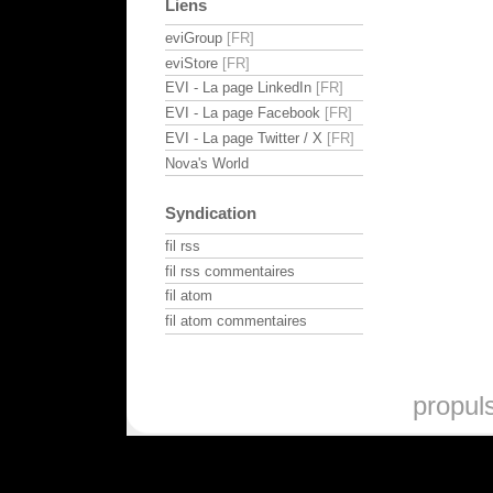
Liens
eviGroup
eviStore
EVI - La page LinkedIn
EVI - La page Facebook
EVI - La page Twitter / X
Nova's World
Syndication
fil rss
fil rss commentaires
fil atom
fil atom commentaires
propul