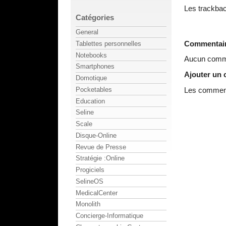
Les trackbac
Catégories
General
Commentai
Tablettes personnelles
Notebooks
Aucun comme
Smartphones
Ajouter un
Domotique
Pocketables
Les commenta
Education
Seline
Scale
Disque-Online
Revue de Presse
Stratégie :Online
Progiciels
SelineOS
MedicalCenter
Monolith
Concierge-Informatique