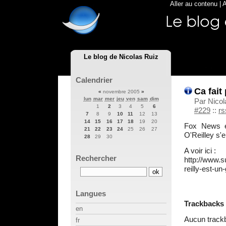
Aller au contenu
|
A
Le blog de Nicolas Ruiz
Calendrier
Ca fait
«
novembre 2005
»
lun
mar
mer
jeu
ven
sam
dim
Par Nico
1
2
3
4
5
6
#229
::
rs
7
8
9
10
11
12
13
14
15
16
17
18
19
20
Fox News es
21
22
23
24
25
26
27
O'Reilley s'e
28
29
30
A voir ici :
Rechercher
http://www.s
reilly-est-un
Langues
Trackbacks
en
Aucun track
fr