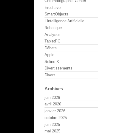
Chromatographic Center
ErudiLive
SmartObjects
L'intelligence Artificielle
Robotique
Analyses
TabletPC
Débats
Apple
Seline X
Divertissements
Divers
Archives
juin 2026
avril 2026
janvier 2026
octobre 2025
juin 2025
mai 2025