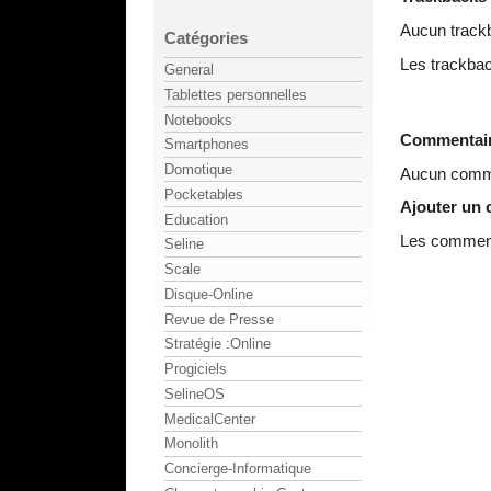
Aucun track
Catégories
Les trackbac
General
Tablettes personnelles
Notebooks
Commentai
Smartphones
Domotique
Aucun comme
Pocketables
Ajouter un
Education
Les commenta
Seline
Scale
Disque-Online
Revue de Presse
Stratégie :Online
Progiciels
SelineOS
MedicalCenter
Monolith
Concierge-Informatique