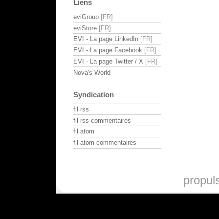
Liens
eviGroup
eviStore
EVI - La page LinkedIn
EVI - La page Facebook
EVI - La page Twitter / X
Nova's World
Syndication
fil rss
fil rss commentaires
fil atom
fil atom commentaires
propul