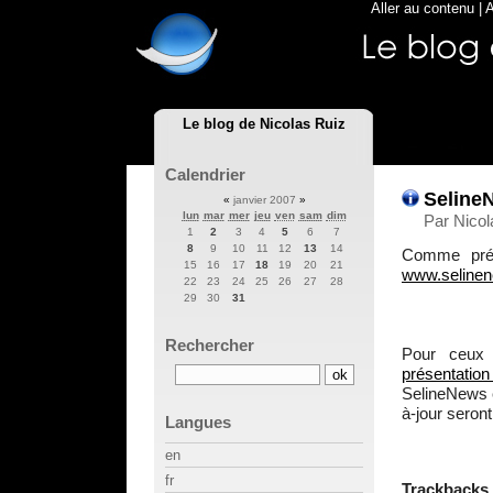
Aller au contenu
|
A
Le blog de Nicolas Ruiz
Calendrier
SelineN
«
janvier 2007
»
lun
mar
mer
jeu
ven
sam
dim
Par Nicol
1
2
3
4
5
6
7
8
9
10
11
12
13
14
Comme prév
15
16
17
18
19
20
21
www.selinen
22
23
24
25
26
27
28
29
30
31
Rechercher
Pour ceux 
présentation 
SelineNews e
à-jour seront
Langues
en
fr
Trackbacks