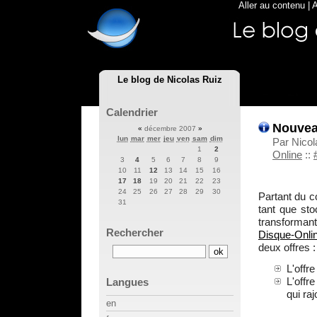
Aller au contenu
|
A
Le blog de Nicolas Ruiz
Calendrier
Nouvea
«
décembre 2007
»
lun
mar
mer
jeu
ven
sam
dim
Par Nico
1
2
Online
::
3
4
5
6
7
8
9
10
11
12
13
14
15
16
17
18
19
20
21
22
23
24
25
26
27
28
29
30
Partant du c
31
tant que sto
transformant
Rechercher
Disque-Onli
deux offres :
L'offr
L'offr
Langues
qui ra
en