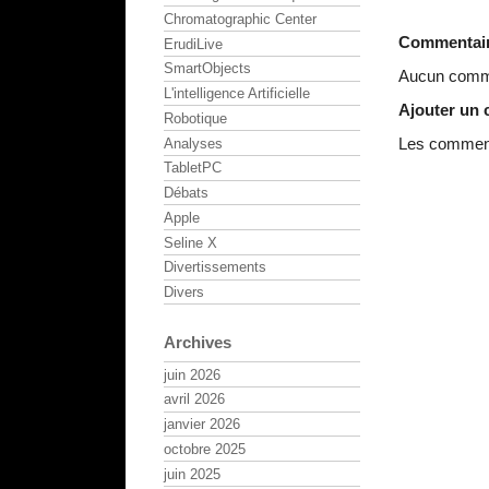
Chromatographic Center
Commentai
ErudiLive
SmartObjects
Aucun comme
L'intelligence Artificielle
Ajouter un
Robotique
Les commenta
Analyses
TabletPC
Débats
Apple
Seline X
Divertissements
Divers
Archives
juin 2026
avril 2026
janvier 2026
octobre 2025
juin 2025