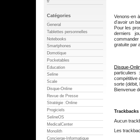
fr
Catégories
Venons-en à 
d'avoir un b
General
Pour les pro
Tablettes personnelles
derniers jo
commander d
Notebooks
gratuite par 
Smartphones
Domotique
Pocketables
Disque-Onli
Education
particuliers
Seline
compétitive 
Scale
sorte (débit,
Disque-Online
Bienvenue 
Revue de Presse
Stratégie :Online
Progiciels
Trackbacks
SelineOS
Aucun track
MedicalCenter
Les trackbac
Monolith
Concierge-Informatique