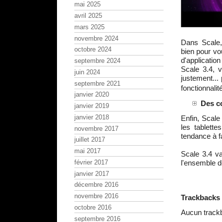
mai 2025
avril 2025
mars 2025
novembre 2024
Dans Scale,
octobre 2024
bien pour v
d'applicati
septembre 2024
Scale 3.4, 
juin 2024
justement...
septembre 2021
fonctionnalit
janvier 2020
Des co
janvier 2019
janvier 2018
Enfin, Scale
les tablett
novembre 2017
tendance à fa
juillet 2017
mai 2017
Scale 3.4 v
février 2017
l'ensemble d
janvier 2017
décembre 2016
novembre 2016
Trackbacks
octobre 2016
Aucun track
septembre 2016