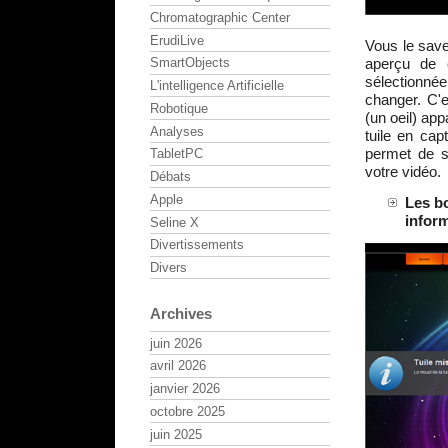
Chromatographic Center
ErudiLive
Vous le save
aperçu de c
SmartObjects
sélectionné
L'intelligence Artificielle
changer. C'
Robotique
(un oeil) app
Analyses
tuile en ca
permet de sé
TabletPC
votre vidéo.
Débats
Apple
Les b
inform
Seline X
Divertissements
Divers
Archives
juin 2026
avril 2026
janvier 2026
octobre 2025
juin 2025