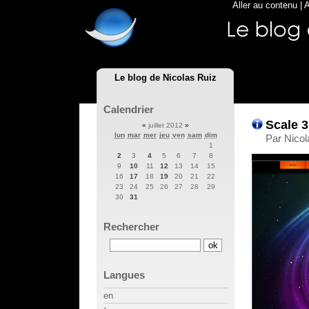
Aller au contenu
|
A
Le blog de Nicolas Ruiz
Calendrier
Scale 3
«
juillet 2012
»
lun
mar
mer
jeu
ven
sam
dim
Par Nicol
1
2
3
4
5
6
7
8
9
10
11
12
13
14
15
16
17
18
19
20
21
22
23
24
25
26
27
28
29
30
31
Rechercher
Langues
en