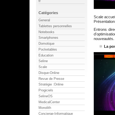
fr
Catégories
Scale accueil
General
Présentation
Tablettes personnelles
Entrons dire
Notebooks
d'optimisati
Smartphones
nouveautés. 
Domotique
La pos
Pocketables
Education
Seline
Scale
Disque-Online
Revue de Presse
Stratégie :Online
Progiciels
SelineOS
MedicalCenter
Monolith
Concierge-Informatique