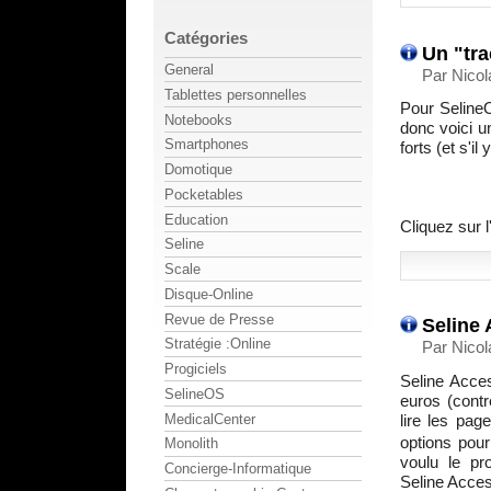
Catégories
Un "tra
General
Par Nicol
Tablettes personnelles
Pour SelineO
Notebooks
donc voici u
Smartphones
forts (et s'i
Domotique
Pocketables
Education
Cliquez sur 
Seline
Scale
Disque-Online
Revue de Presse
Seline 
Stratégie :Online
Par Nicol
Progiciels
Seline Acces
SelineOS
euros (contr
MedicalCenter
lire les pag
options pou
Monolith
voulu le pr
Concierge-Informatique
Seline Access