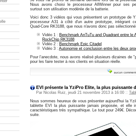
nter
Nous avons choisi le processeur AllWinner pour ses p
surtout son utilisation modérée de la batterie.
Voici donc 3 vidéos qui vous présentent un prototype de Yz
elle
processeur A31 à côté d'un autre prototype, intégrant c
Quad-Core RK3188, que nous n'avons donc pas sélectionné
Vidéo 1 :
Benchmark AnTuTu and Quadrant entre le Al
RockChip RK3188
Vidéo 2 :
Benchmark Epic Citadel
Vidéo 3 :
Autonomie et conclusion entre les deux pr
Pour l’anecdote, nous avons réalisé plusieurs dizaines de 
pour les faire tester à nos clients en situation réelle.
aucun comment
EVI présente la YziPro Elite, la plus puissante d
Par Nicolas Ruiz, jeudi 21 novembre 2013 à 16:00
::
Tab
Nous sommes heureux de vous présenter aujourd'hui la YziPro
tablette EVI la plus puissante jamais proposée, et elle
caractéristiques très sympathique. Le tout pour 249€. Déco
suite.