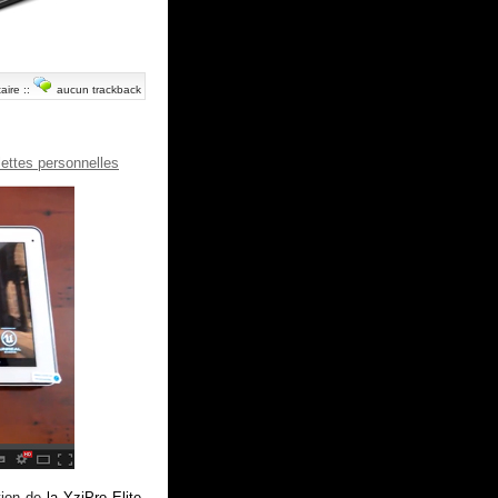
aire
::
aucun trackback
lettes personnelles
ation de
la YziPro Elite
.