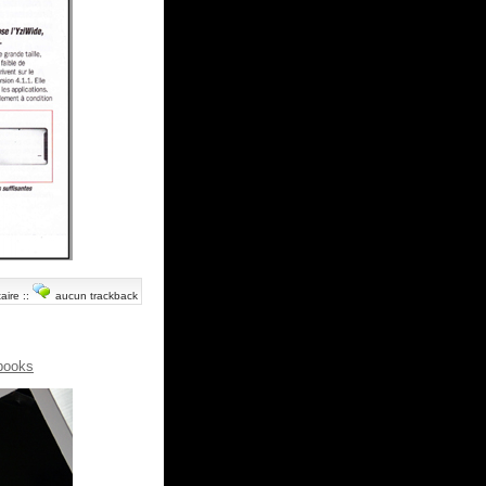
aire
::
aucun trackback
books