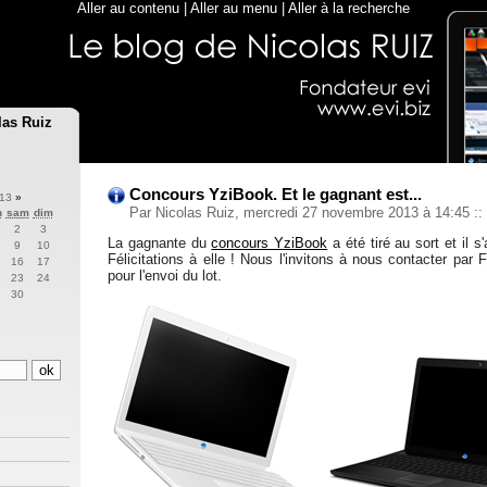
Aller au contenu
|
Aller au menu
|
Aller à la recherche
las Ruiz
Concours YziBook. Et le gagnant est...
013
»
Par Nicolas Ruiz, mercredi 27 novembre 2013 à 14:45
::
n
sam
dim
2
3
La gagnante du
concours YziBook
a été tiré au sort et il s
9
10
Félicitations à elle ! Nous l'invitons à nous contacter par
16
17
pour l'envoi du lot.
23
24
30