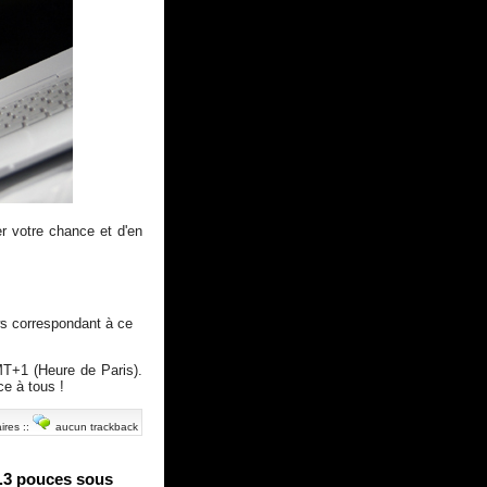
r votre chance et d'en
ws correspondant à ce
T+1 (Heure de Paris).
e à tous !
ires
::
aucun trackback
3.3 pouces sous