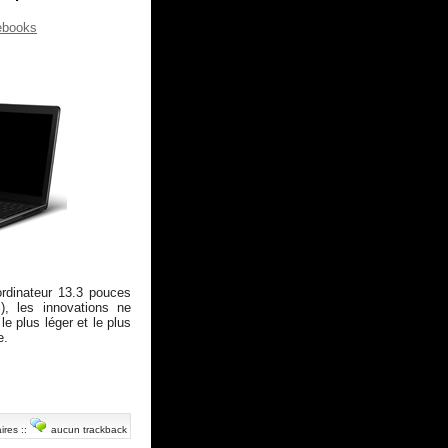
ebooks
ordinateur 13.3 pouces
), les innovations ne
 le plus léger et le plus
e.
ires
::
aucun trackback