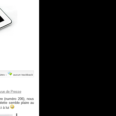
ires
::
aucun trackback
vue de Presse
e (numéro 206), nous
blette semble plaire au
ci à lui