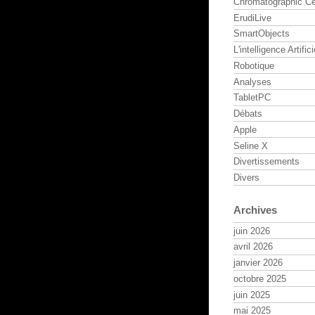
Chromatographic Ce
ErudiLive
SmartObjects
L'intelligence Artifici
Robotique
Analyses
TabletPC
Débats
Apple
Seline X
Divertissements
Divers
Archives
juin 2026
avril 2026
janvier 2026
octobre 2025
juin 2025
mai 2025