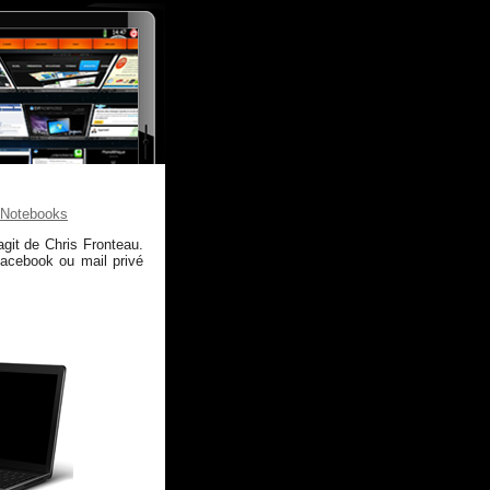
Notebooks
'agit de Chris Fronteau.
 Facebook ou mail privé