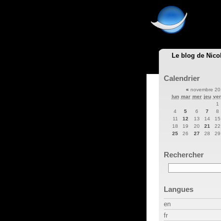
Le blog de Nico
Calendrier
«
novembre 2
lun
mar
mer
jeu
ve
1
4
5
6
7
8
11
12
13
14
15
18
19
20
21
22
25
26
27
28
29
Rechercher
Langues
en
fr