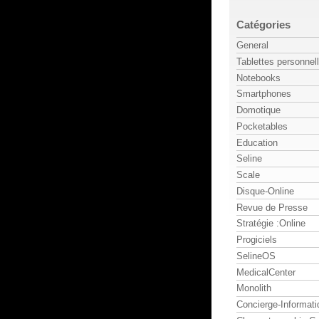
Catégories
General
Tablettes personnel
Notebooks
Smartphones
Domotique
Pocketables
Education
Seline
Scale
Disque-Online
Revue de Presse
Stratégie :Online
Progiciels
SelineOS
MedicalCenter
Monolith
Concierge-Informati