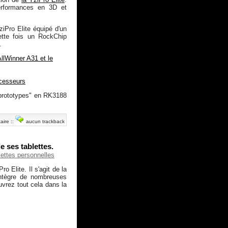
erformances en 3D et
iPro Elite équipé d'un
ette fois un RockChip
.
lWinner A31 et le
ocesseurs
"prototypes" en RK3188
aire
::
aucun trackback
e ses tablettes.
lettes personnelles
 Elite. Il s'agit de la
 intègre de nombreuses
uvrez tout cela dans la