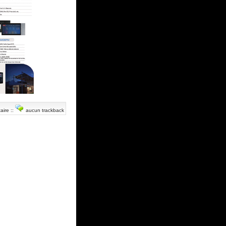
aire
::
aucun trackback