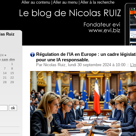
Aller au contenu
|
Aller au menu
|
Aller à la recherche
las Ruiz
Régulation de l’IA en Europe : un cadre législat
024
»
pour une IA responsable.
n
sam
dim
1
Par Nicolas Ruiz, lundi 30 septembre 2024 à 10:00
::
L'i
7
8
14
15
21
22
28
29