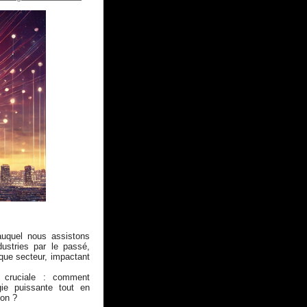
uquel nous assistons
dustries par le passé,
haque secteur, impactant
n cruciale : comment
gie puissante tout en
ion ?