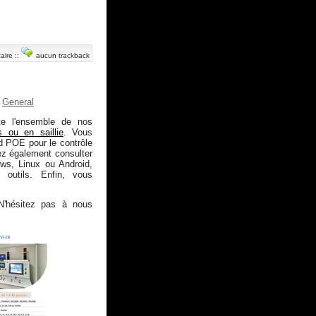
aire
::
aucun trackback
General
te l'ensemble de nos
s ou en saillie
. Vous
d POE pour le contrôle
ez également consulter
ows, Linux ou Android,
 outils. Enfin, vous
N'hésitez pas à nous