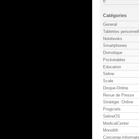
fr
Catégories
General
Tablettes personnel
Notebooks
Smartphones
Domotique
Pocketables
Education
Seline
Scale
Disque-Online
Revue de Presse
Stratégie :Online
Progiciels
SelineOS
MedicalCenter
Monolith
Concierge-Informati