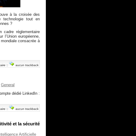
trouve à la croisée des
 technologie tout en
ennes ?
n cadre réglementaire
our l’Union européenne,
on mondiale consacrée à
aire
::
aucun trackback
General
compte dédié LinkedIn :
aire
::
aucun trackback
ivité et la sécurité
ntelligence Artificielle