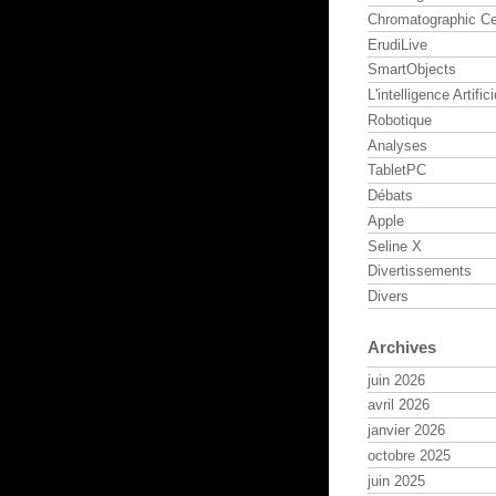
Chromatographic Ce
ErudiLive
SmartObjects
L'intelligence Artifici
Robotique
Analyses
TabletPC
Débats
Apple
Seline X
Divertissements
Divers
Archives
juin 2026
avril 2026
janvier 2026
octobre 2025
juin 2025