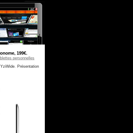
utonome, 199€.
blettes personnelles
 YziWide. Présentation