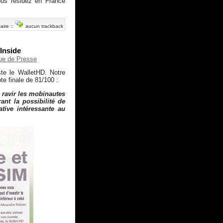
us résidez en France
aire
::
aucun trackback
Inside
ue de Presse
te le WalletHD. Notre
te finale de 81/100 :
a ravir les mobinautes
ant la possibilité de
tive intéressante au