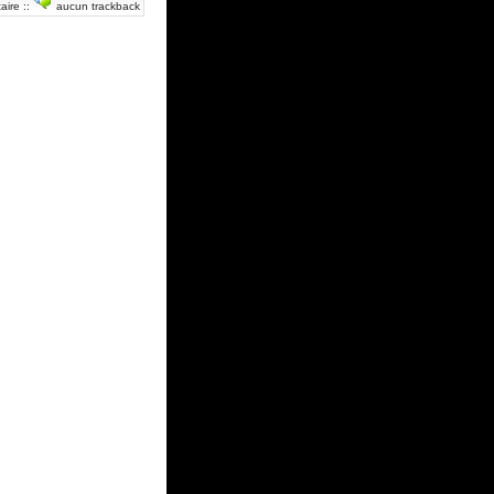
aire
::
aucun trackback