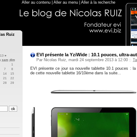
Aller au contenu
|
Aller au menu
|
Aller à la recherche
las Ruiz
EVI présente la YziWide : 10.1 pouces, ultra-a
013
»
Par Nicolas Ruiz, mardi 24 septembre 2013 à 12:00
::
Ta
n
sam
dim
1
EVI présente ce jour sa nouvelle tablette 10.1 pouces : la
7
8
de cette nouvelle tablette 16/10ème dans la suite...
14
15
21
22
28
29