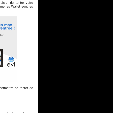
s-ci de tenter votre
me les Wallet sont les
permettre de tenter de