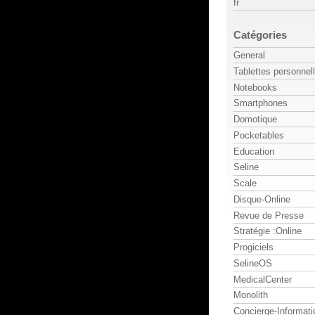
fr
Catégories
General
Tablettes personnel
Notebooks
Smartphones
Domotique
Pocketables
Education
Seline
Scale
Disque-Online
Revue de Presse
Stratégie :Online
Progiciels
SelineOS
MedicalCenter
Monolith
Concierge-Informati