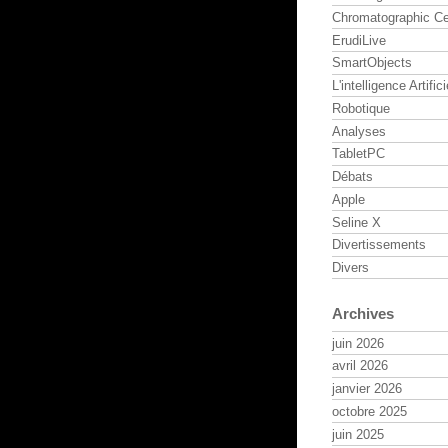
Chromatographic Ce
ErudiLive
SmartObjects
L'intelligence Artifici
Robotique
Analyses
TabletPC
Débats
Apple
Seline X
Divertissements
Divers
Archives
juin 2026
avril 2026
janvier 2026
octobre 2025
juin 2025