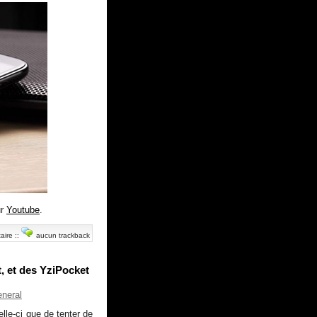
ur
Youtube
.
aire
::
aucun trackback
, et des YziPocket
neral
lle-ci que de tenter de