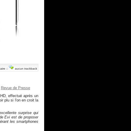
aire
::
aucun trackback
Revue de Presse
tHD, effectué après un
 plu si l'on en croit la
xcellente surprise qui
 de Evi est de proposer
férant les smartphones