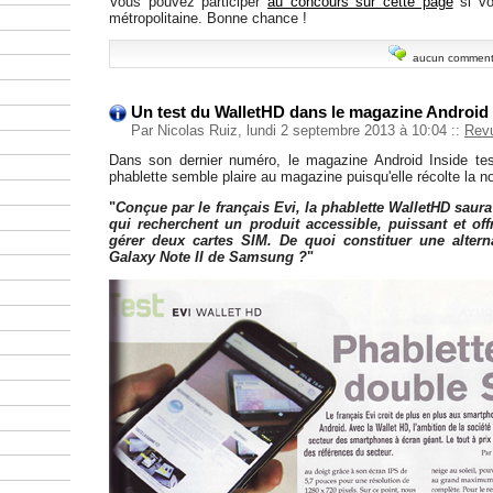
Vous pouvez participer
au concours sur cette page
si vo
métropolitaine. Bonne chance !
aucun comment
Un test du WalletHD dans le magazine Android 
Par Nicolas Ruiz, lundi 2 septembre 2013 à 10:04
::
Rev
Dans son dernier numéro, le magazine Android Inside tes
phablette semble plaire au magazine puisqu'elle récolte la no
"
Conçue par le français Evi, la phablette WalletHD saur
qui recherchent un produit accessible, puissant et offr
gérer deux cartes SIM. De quoi constituer une alterna
Galaxy Note II de Samsung ?
"