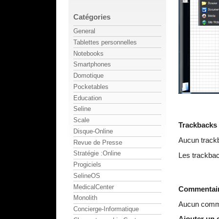
Catégories
General
Tablettes personnelles
Notebooks
Smartphones
Domotique
Pocketables
Education
Seline
Scale
Trackbacks
Disque-Online
Aucun track
Revue de Presse
Stratégie :Online
Les trackbac
Progiciels
SelineOS
MedicalCenter
Commentai
Monolith
Aucun comme
Concierge-Informatique
Ajouter un