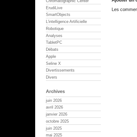
Chromatographic Center
ErudiLive
Les commenta
SmartObjects
L'intelligence Artificielle
Robotique
Analyses
TabletPC
Débats
Apple
Seline X
Divertissements
Divers
Archives
juin 2026
avril 2026
janvier 2026
octobre 2025
juin 2025
mai 2025