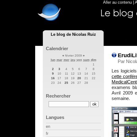
Aller au contenu
|
A
Le blog de Nicolas Ruiz
Calendrier
ErudiLi
«
février 2009
»
lun
mar
mer
jeu
ven
sam
dim
Par Nicol
1
2
3
4
5
6
7
8
Les logiciel
9
10
11
12
13
14
15
cette confér
16
17
18
19
20
21
22
MedicalCent
23
24
25
26
27
28
examens blan
Avril 2009 e
Rechercher
semaine.
Langues
en
fr