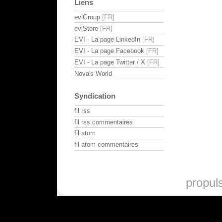
Liens
eviGroup
eviStore
EVI - La page LinkedIn
EVI - La page Facebook
EVI - La page Twitter / X
Nova's World
Syndication
fil rss
fil rss commentaires
fil atom
fil atom commentaires
propul