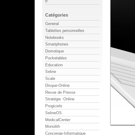
fr
Catégories
General
Tablettes personnelles
Notebooks
Smartphones
Domotique
Pocketables
Education
Seline
Scale
Disque-Online
Revue de Presse
Stratégie :Online
Progiciels
SelineOS
MedicalCenter
Monolith
Concierge-Informatique