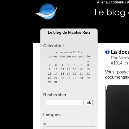
Aller au contenu
|
A
Le blog de Nicolas Ruiz
Calendrier
La doc
«
décembre 2013
»
lun
mar
mer
jeu
ven
sam
dim
Par Nico
1
#1014
::
r
2
3
4
5
6
7
8
9
10
11
12
13
14
15
Vous pouve
16
17
18
19
20
21
22
documentatio
23
24
25
26
27
28
29
30
31
Rechercher
Langues
en