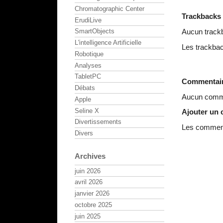
Chromatographic Center
Trackbacks
ErudiLive
Aucun track
SmartObjects
L'intelligence Artificielle
Les trackbac
Robotique
Analyses
TabletPC
Commentai
Débats
Aucun comme
Apple
Seline X
Ajouter un
Divertissements
Les commenta
Divers
Archives
juin 2026
avril 2026
janvier 2026
octobre 2025
juin 2025