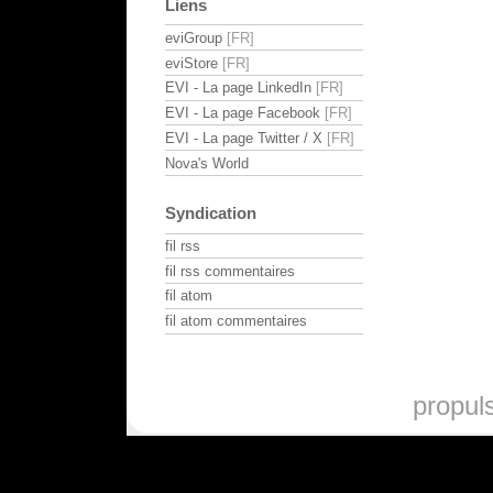
Liens
eviGroup
eviStore
EVI - La page LinkedIn
EVI - La page Facebook
EVI - La page Twitter / X
Nova's World
Syndication
fil rss
fil rss commentaires
fil atom
fil atom commentaires
propul