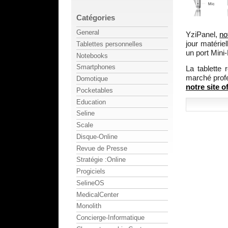
Catégories
General
YziPanel,
no
jour matérie
Tablettes personnelles
un port Mini
Notebooks
Smartphones
La tablette 
marché prof
Domotique
notre site of
Pocketables
Education
Seline
Scale
Disque-Online
Revue de Presse
Stratégie :Online
Progiciels
SelineOS
MedicalCenter
Monolith
Concierge-Informatique