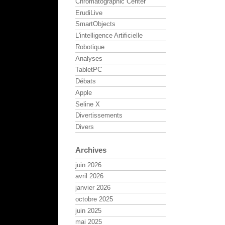
Chromatographic Center
ErudiLive
SmartObjects
L'intelligence Artificielle
Robotique
Analyses
TabletPC
Débats
Apple
Seline X
Divertissements
Divers
Archives
juin 2026
avril 2026
janvier 2026
octobre 2025
juin 2025
mai 2025