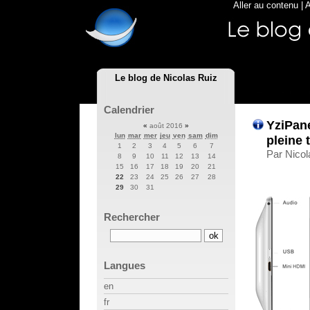
Aller au contenu
|
A
Le blog de Nicolas Ruiz
Calendrier
YziPane
«
août 2016
»
lun
mar
mer
jeu
ven
sam
dim
pleine 
1
2
3
4
5
6
7
Par Nicol
8
9
10
11
12
13
14
15
16
17
18
19
20
21
22
23
24
25
26
27
28
29
30
31
Rechercher
Langues
en
fr