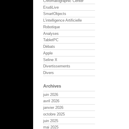
Chromatographic Center
ErudiLive
SmartObjects
L'intelligence Artificielle
Robotique
Analyses
TabletPC
Débats
Apple
Seline X
Divertissements
Divers
Archives
juin 2026
avril 2026
janvier 2026
octobre 2025
juin 2025
mai 2025