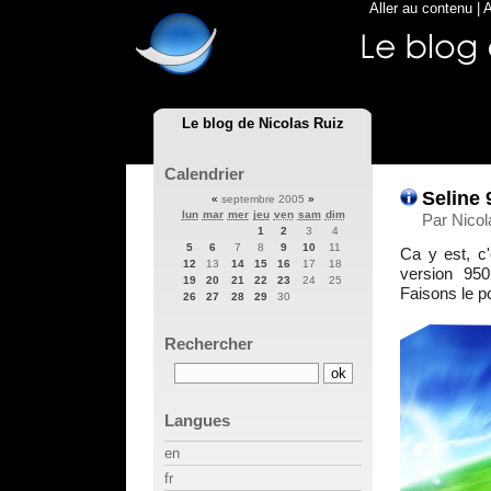
Aller au contenu
|
A
Le blog de Nicolas Ruiz
Calendrier
Seline 
«
septembre 2005
»
lun
mar
mer
jeu
ven
sam
dim
Par Nicol
1
2
3
4
5
6
7
8
9
10
11
Ca y est, c'
12
13
14
15
16
17
18
version 950
19
20
21
22
23
24
25
Faisons le po
26
27
28
29
30
Rechercher
Langues
en
fr