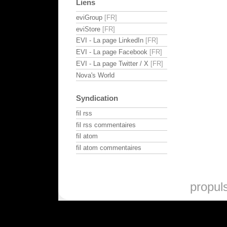
Liens
eviGroup
eviStore
EVI - La page LinkedIn
EVI - La page Facebook
EVI - La page Twitter / X
Nova's World
Syndication
fil rss
fil rss commentaires
fil atom
fil atom commentaires
propul