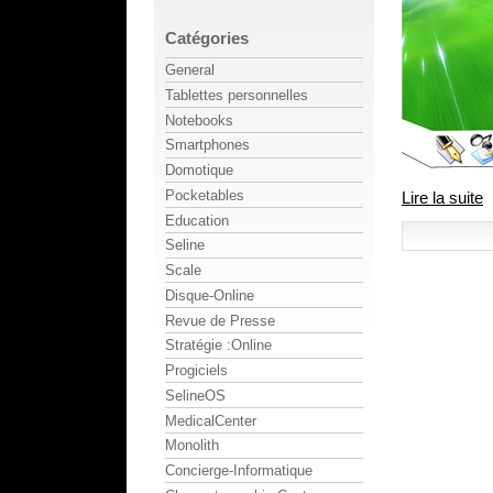
Catégories
General
Tablettes personnelles
Notebooks
Smartphones
Domotique
Pocketables
Lire la suite
Education
Seline
Scale
Disque-Online
Revue de Presse
Stratégie :Online
Progiciels
SelineOS
MedicalCenter
Monolith
Concierge-Informatique