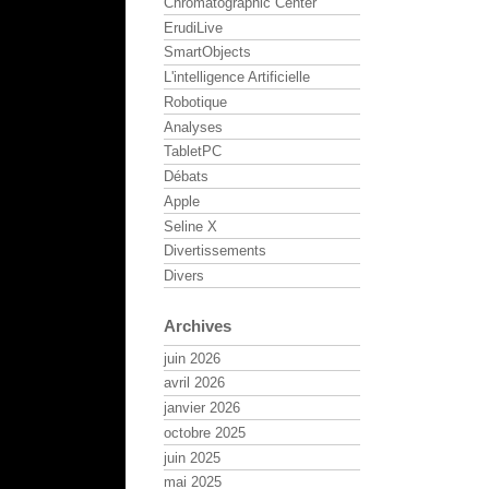
Chromatographic Center
ErudiLive
SmartObjects
L'intelligence Artificielle
Robotique
Analyses
TabletPC
Débats
Apple
Seline X
Divertissements
Divers
Archives
juin 2026
avril 2026
janvier 2026
octobre 2025
juin 2025
mai 2025