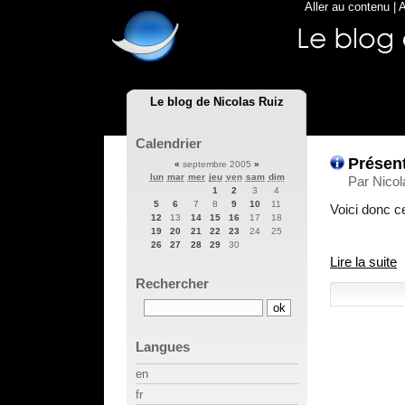
Aller au contenu
|
A
Le blog de Nicolas Ruiz
Calendrier
Présent
«
septembre 2005
»
lun
mar
mer
jeu
ven
sam
dim
Par Nicol
1
2
3
4
5
6
7
8
9
10
11
Voici donc ce
12
13
14
15
16
17
18
19
20
21
22
23
24
25
26
27
28
29
30
Lire la suite
Rechercher
Langues
en
fr