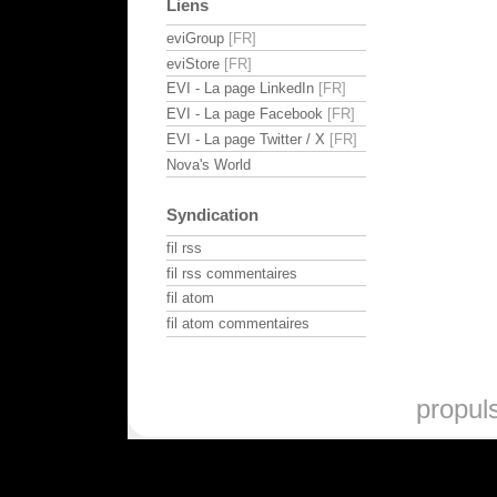
Liens
eviGroup
eviStore
EVI - La page LinkedIn
EVI - La page Facebook
EVI - La page Twitter / X
Nova's World
Syndication
fil rss
fil rss commentaires
fil atom
fil atom commentaires
propul